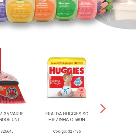
V-35 VARRE
FRALDA HUGGIES SC
H.BRASIL FC 
NDOR UNI
HIPZINHA G 58UN
 326645
Código: 327435
Código: