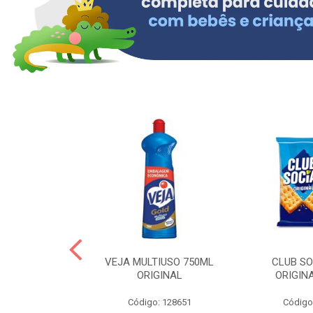
ERO 150ML
VEJA MULTIUSO 750ML
CLUB SO
HIALURONICO
ORIGINAL
ORIGIN
MEN
Código: 128651
Código
: 328153