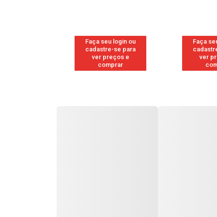
u login ou
Faça seu login ou
Faça seu
e-se para
cadastre-se para
cadastr
reços e
ver preços e
ver p
mprar
comprar
com