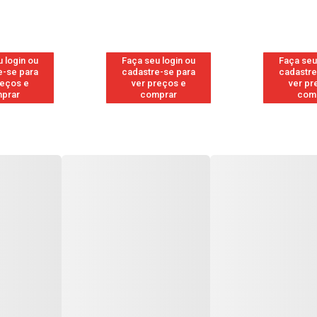
 login ou
Faça seu login ou
Faça seu
e-se para
cadastre-se para
cadastre
reços e
ver preços e
ver pr
prar
comprar
com