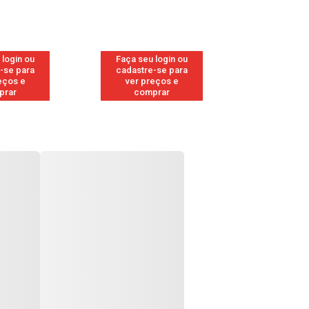
 login ou
Faça seu login ou
Faça seu 
-se para
cadastre-se para
cadastre
eços e
ver preços e
ver pr
prar
comprar
comp