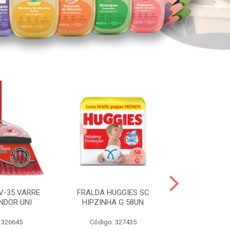
V-35 VARRE
FRALDA HUGGIES SC
H.BRASIL FC 
NDOR UNI
HIPZINHA G 58UN
 326645
Código: 327435
Código: