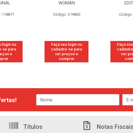
GINAL
WOMAN
EDI
: 118877
Código: 219800
Código:
 login ou
Faça seu login ou
Faça seu
e-se para
cadastre-se para
cadastre
reços e
ver preços e
ver pr
prar
comprar
com
ertas!
Títulos
Notas Fiscai