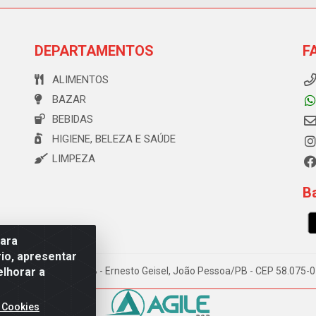
DEPARTAMENTOS
F
ALIMENTOS
BAZAR
BEBIDAS
HIGIENE, BELEZA E SAÚDE
LIMPEZA
Ba
para
io, apresentar
elhorar a
e Souza, 173 Galpão B - Ernesto Geisel, João Pessoa/PB - CEP 58.075
 Cookies