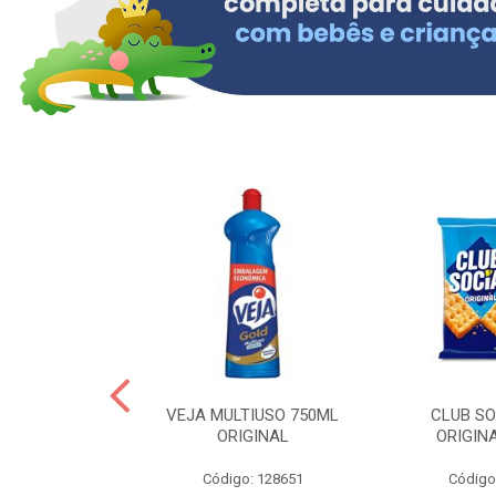
ERO 150ML
VEJA MULTIUSO 750ML
CLUB SO
HIALURONICO
ORIGINAL
ORIGIN
MEN
Código: 128651
Código
: 328153