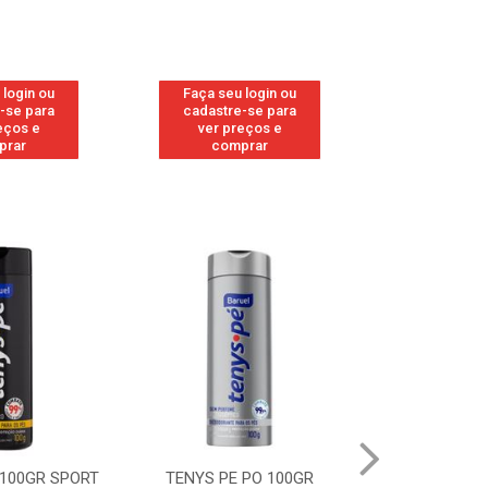
 login ou
Faça seu login ou
Faça seu 
-se para
cadastre-se para
cadastre
eços e
ver preços e
ver pr
prar
comprar
comp
 100GR SPORT
TENYS PE PO 100GR
TENYS PE PO 