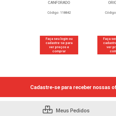
RESH
CANFORADO
ORI
go: 113
Código: 118842
Código
u login ou
Faça seu login ou
Faça seu
e-se para
cadastre-se para
cadastr
reços e
ver preços e
ver p
mprar
comprar
com
Cadastre-se para receber nossas of
Meus Pedidos