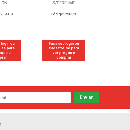
TION
S/PERFUME
FRE
 219819
Código: 298528
Código
 login ou
Faça seu login ou
Faça seu 
-se para
cadastre-se para
cadastre
eços e
ver preços e
ver pr
prar
comprar
comp
s