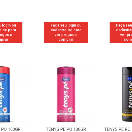
 login ou
Faça seu login ou
Faça seu
e-se para
cadastre-se para
cadastre
reços e
ver preços e
ver pr
prar
comprar
com
 PO 100GR
TENYS PE PO 100GR
TENYS PE PO