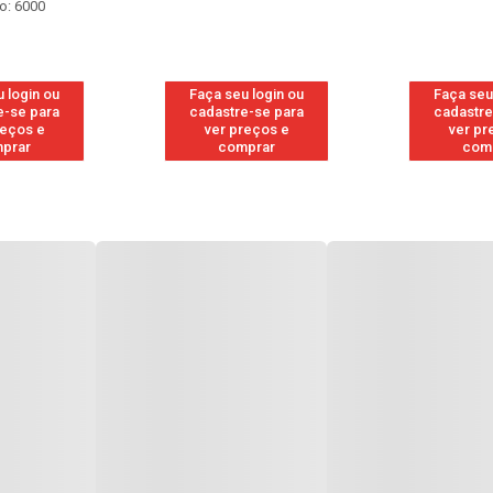
o: 6000
 login ou
Faça seu login ou
Faça seu
e-se para
cadastre-se para
cadastre
reços e
ver preços e
ver pr
prar
comprar
com