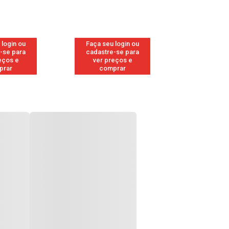
 login ou
Faça seu login ou
Faça seu 
-se para
cadastre-se para
cadastre
eços e
ver preços e
ver pr
prar
comprar
comp