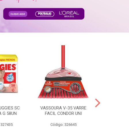
UGGIES SC
VASSOURA V-35 VARRE
TABLETE 80G
A G 58UN
FACIL CONDOR UNI
LEI
 327435
Código: 326645
Código: