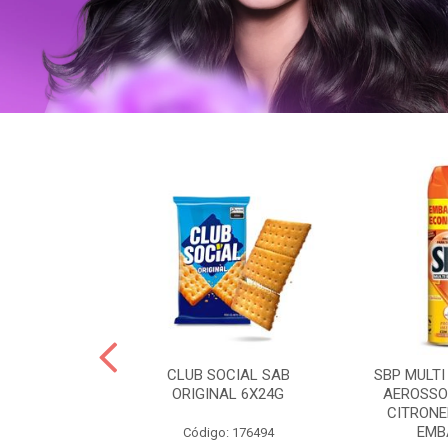
 BRASILID 80G
CLUB SOCIAL SAB
SBP MULTI
M LIMAO
ORIGINAL 6X24G
AEROSSO
CITRONE
EMBA
: 322465
Código: 176494