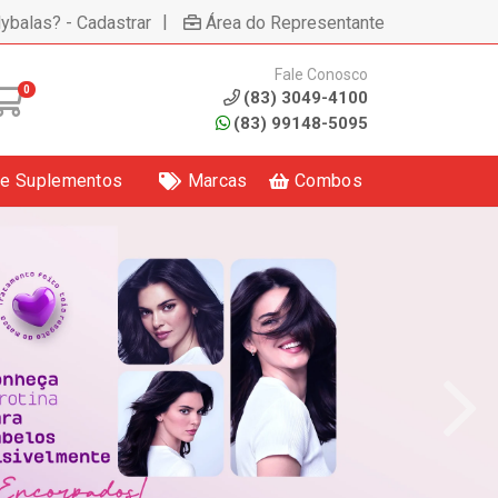
|
lybalas? - Cadastrar
Área do Representante
Fale Conosco
0
(83) 3049-4100
(83) 99148-5095
 e Suplementos
Marcas
Combos