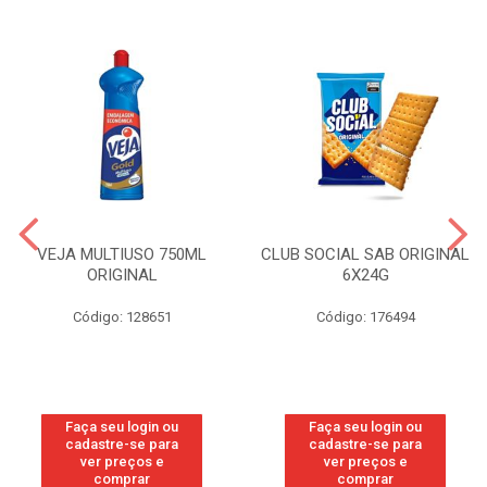
VEJA MULTIUSO 750ML
CLUB SOCIAL SAB ORIGINAL
ORIGINAL
6X24G
Código: 128651
Código: 176494
Faça seu login ou
Faça seu login ou
cadastre-se para
cadastre-se para
ver preços e
ver preços e
comprar
comprar