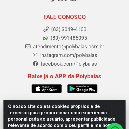
FALE CONOSCO
(83) 3049-4100
(83) 991485095
atendimento@polybalas.com.br
instagram.com/polybalas
facebook.com/Polybalas
Baixe já o APP da Polybalas
O nosso site coleta cookies próprios e de
Polybalas - Rua João Miguel de Souza, 173 Galpão B -
terceiros para proporcionar uma experiência
Ernesto Geisel, João Pessoa/PB - CEP 58.075-075 - CNPJ
personalizada ao usuário, apresentar publicidade
00.909.327/0002-61
relevante de acordo com o seu perfil e melhorar a