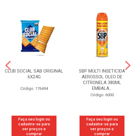
CLUB SOCIAL SAB ORIGINAL
SBP MULTI INSETICIDA
6X24G
AEROSSOL OLEO DE
CITRONELA 380ML
EMBALA...
Código: 176494
Código: 6000
Faça seu login ou
Faça seu login ou
cadastre-se para
cadastre-se para
ver preços e
ver preços e
comprar
comprar