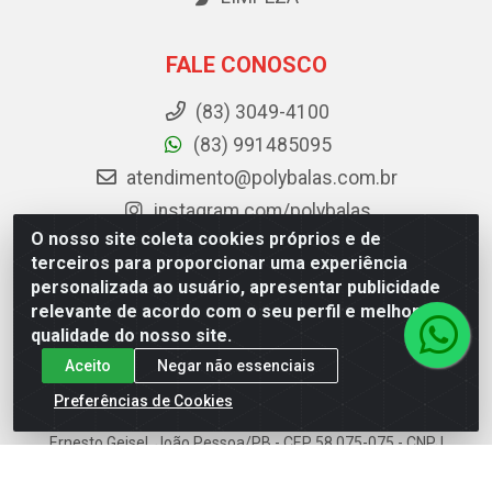
FALE CONOSCO
(83) 3049-4100
(83) 991485095
atendimento@polybalas.com.br
instagram.com/polybalas
O nosso site coleta cookies próprios e de
facebook.com/Polybalas
terceiros para proporcionar uma experiência
personalizada ao usuário, apresentar publicidade
Baixe já o APP da Polybalas
relevante de acordo com o seu perfil e melhorar a
qualidade do nosso site.
Aceito
Negar não essenciais
Preferências de Cookies
Polybalas - Rua João Miguel de Souza, 173 Galpão B -
Ernesto Geisel, João Pessoa/PB - CEP 58.075-075 - CNPJ
00.909.327/0002-61