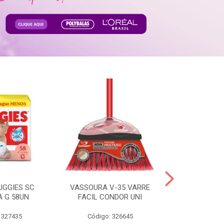
UGGIES SC
VASSOURA V-35 VARRE
TABLETE 80G
A G 58UN
FACIL CONDOR UNI
LEI
 327435
Código: 326645
Código: