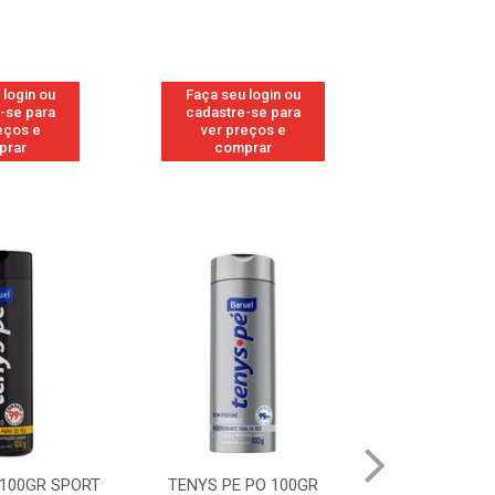
 login ou
Faça seu login ou
Faça seu 
-se para
cadastre-se para
cadastre
eços e
ver preços e
ver pr
prar
comprar
comp
 PO 100GR
TENYS PE PO 100GR MENTA
TENYS PE 