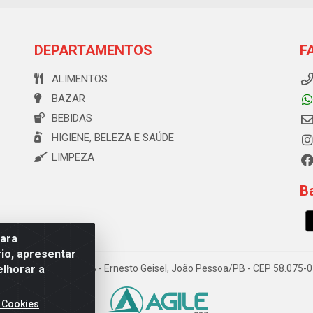
DEPARTAMENTOS
F
ALIMENTOS
BAZAR
BEBIDAS
HIGIENE, BELEZA E SAÚDE
LIMPEZA
Ba
para
io, apresentar
elhorar a
e Souza, 173 Galpão B - Ernesto Geisel, João Pessoa/PB - CEP 58.075
 Cookies