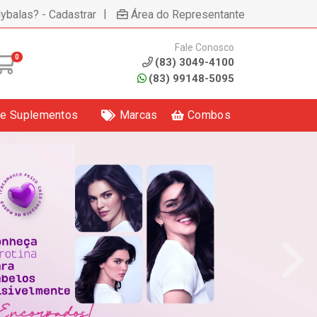
|
lybalas? - Cadastrar
Área do Representante
Fale Conosco
0
(83) 3049-4100
(83) 99148-5095
 e Suplementos
Marcas
Combos