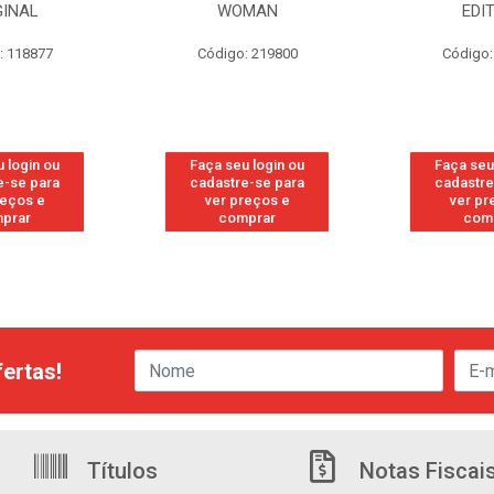
MAN
EDITION
S/PE
: 219800
Código: 219819
Código:
 login ou
Faça seu login ou
Faça seu
e-se para
cadastre-se para
cadastre
reços e
ver preços e
ver pr
prar
comprar
com
ertas!
Títulos
Notas Fiscai