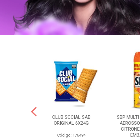
 BRASILID 80G
CLUB SOCIAL SAB
SBP MULTI
M LIMAO
ORIGINAL 6X24G
AEROSSO
CITRONE
EMBA
: 322465
Código: 176494