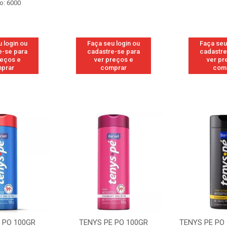
o: 6000
 login ou
Faça seu login ou
Faça seu
e-se para
cadastre-se para
cadastre
reços e
ver preços e
ver pr
prar
comprar
com
 PO 100GR
TENYS PE PO 100GR SPORT
TENYS PE