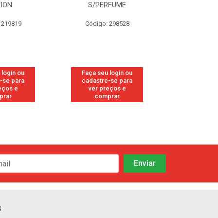
RFUME
FRESH
CANFO
 298528
Código: 113
Código:
 login ou
Faça seu login ou
Faça seu 
-se para
cadastre-se para
cadastre
eços e
ver preços e
ver pr
prar
comprar
comp
s