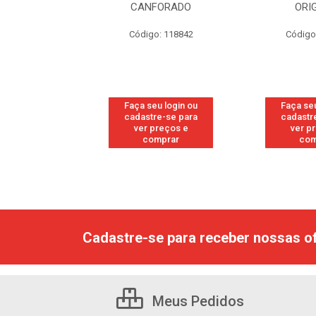
FORADO
ORIGINAL
WO
: 118842
Código: 118877
Código
u login ou
Faça seu login ou
Faça seu
e-se para
cadastre-se para
cadastr
reços e
ver preços e
ver p
mprar
comprar
com
Cadastre-se para receber nossas of
Meus Pedidos