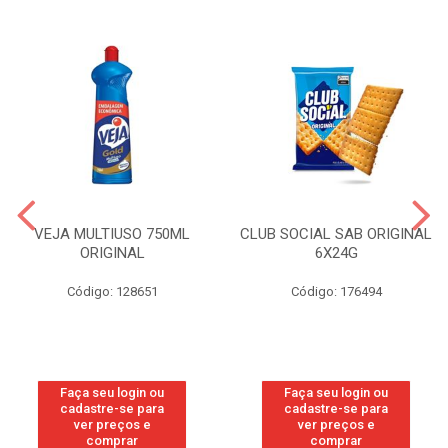
VEJA MULTIUSO 750ML
CLUB SOCIAL SAB ORIGINAL
ORIGINAL
6X24G
Código: 128651
Código: 176494
Faça seu login ou
Faça seu login ou
cadastre-se para
cadastre-se para
ver preços e
ver preços e
comprar
comprar