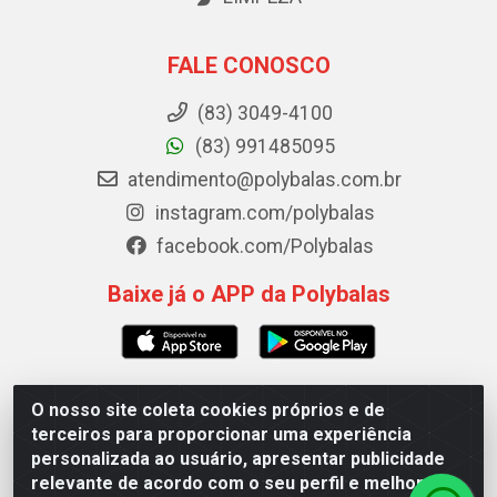
FALE CONOSCO
(83) 3049-4100
(83) 991485095
atendimento@polybalas.com.br
instagram.com/polybalas
facebook.com/Polybalas
Baixe já o APP da Polybalas
O nosso site coleta cookies próprios e de
Polybalas - Rua João Miguel de Souza, 173 Galpão B -
terceiros para proporcionar uma experiência
Ernesto Geisel, João Pessoa/PB - CEP 58.075-075 - CNPJ
personalizada ao usuário, apresentar publicidade
00.909.327/0002-61
relevante de acordo com o seu perfil e melhorar a