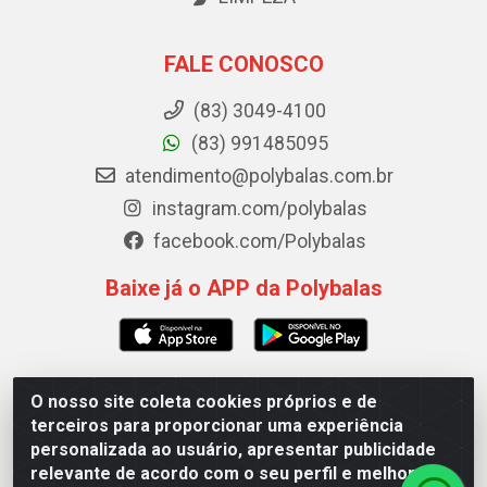
FALE CONOSCO
(83) 3049-4100
(83) 991485095
atendimento@polybalas.com.br
instagram.com/polybalas
facebook.com/Polybalas
Baixe já o APP da Polybalas
O nosso site coleta cookies próprios e de
Polybalas - Rua João Miguel de Souza, 173 Galpão B -
terceiros para proporcionar uma experiência
Ernesto Geisel, João Pessoa/PB - CEP 58.075-075 - CNPJ
personalizada ao usuário, apresentar publicidade
00.909.327/0002-61
relevante de acordo com o seu perfil e melhorar a