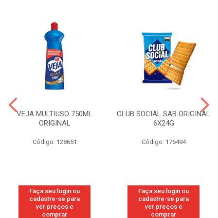
VEJA MULTIUSO 750ML
CLUB SOCIAL SAB ORIGINAL
ORIGINAL
6X24G
Código: 128651
Código: 176494
Faça seu login ou
Faça seu login ou
cadastre-se para
cadastre-se para
ver preços e
ver preços e
comprar
comprar