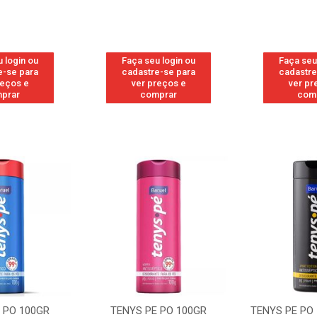
 login ou
Faça seu login ou
Faça seu
e-se para
cadastre-se para
cadastre
reços e
ver preços e
ver pr
prar
comprar
com
TENYS PE PO 100GR
TENYS PE PO 100GR SPORT