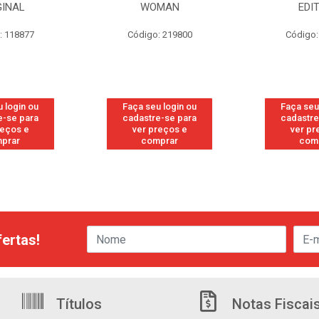
WOMAN
EDITION
Código: 219800
Código: 219819
Faça seu login ou
Faça seu login ou
cadastre-se para
cadastre-se para
ver preços e
ver preços e
comprar
comprar
ertas!
Títulos
Notas Fiscai