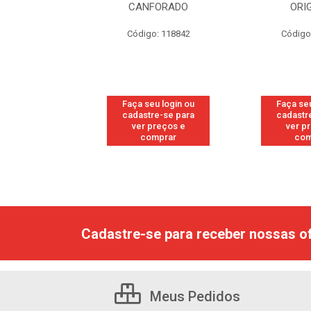
CANFORADO
ORIGINAL
Código: 118842
Código: 118877
Faça seu login ou
Faça seu login ou
cadastre-se para
cadastre-se para
ver preços e
ver preços e
comprar
comprar
Cadastre-se para receber nossas of
Meus Pedidos