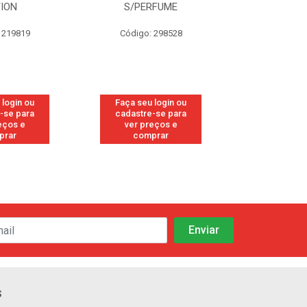
S/PERFUME
FRESH
Código: 298528
Código: 113
Faça seu login ou
Faça seu login ou
cadastre-se para
cadastre-se para
ver preços e
ver preços e
comprar
comprar
s