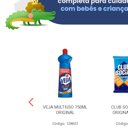
ERO 150ML
VEJA MULTIUSO 750ML
CLUB SO
HIALURONICO
ORIGINAL
ORIGIN
MEN
Código: 128651
Código
: 328153