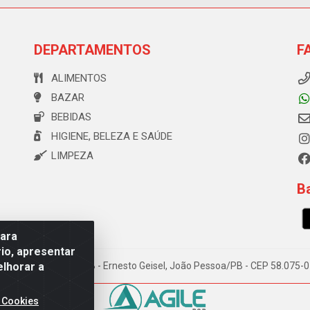
DEPARTAMENTOS
F
ALIMENTOS
BAZAR
BEBIDAS
HIGIENE, BELEZA E SAÚDE
LIMPEZA
Ba
para
io, apresentar
elhorar a
e Souza, 173 Galpão B - Ernesto Geisel, João Pessoa/PB - CEP 58.075
 Cookies