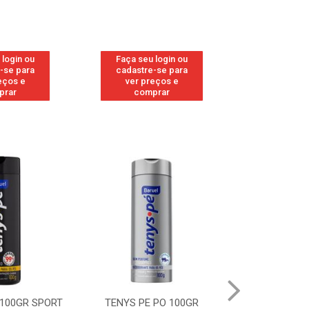
 login ou
Faça seu login ou
Faça seu 
-se para
cadastre-se para
cadastre
eços e
ver preços e
ver pr
prar
comprar
comp
TENYS PE PO 100GR
TENYS PE PO 100GR MENTA