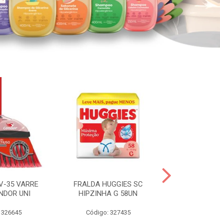
V-35 VARRE
FRALDA HUGGIES SC
H.BRASIL FC 
NDOR UNI
HIPZINHA G 58UN
 326645
Código: 327435
Código: