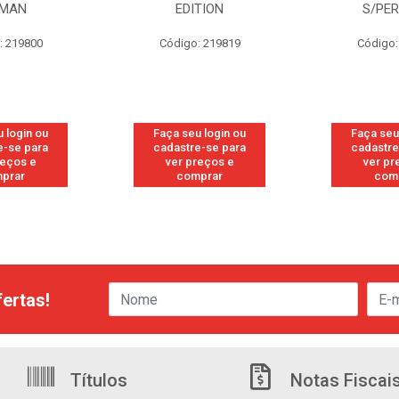
TION
S/PERFUME
FR
: 219819
Código: 298528
Códig
 login ou
Faça seu login ou
Faça seu
e-se para
cadastre-se para
cadastre
reços e
ver preços e
ver pr
prar
comprar
com
ertas!
Títulos
Notas Fiscai