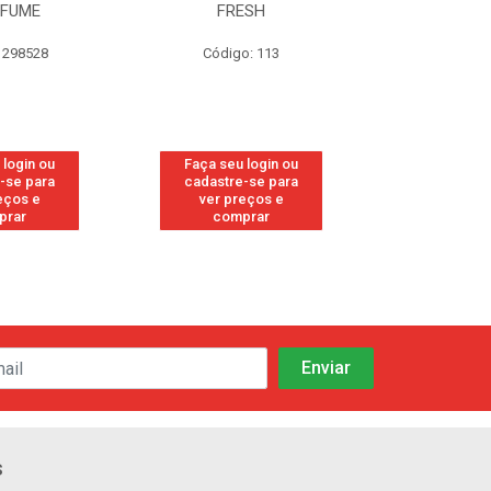
ESH
CANFORADO
ORIG
o: 113
Código: 118842
Código:
 login ou
Faça seu login ou
Faça seu 
-se para
cadastre-se para
cadastre
eços e
ver preços e
ver pr
prar
comprar
comp
s