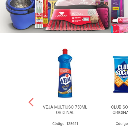
ERO 150ML
VEJA MULTIUSO 750ML
CLUB SO
HIALURONICO
ORIGINAL
ORIGIN
MEN
Código: 128651
Código
: 328153