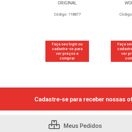
GINAL
WOMAN
EDI
: 118877
Código: 219800
Código
u login ou
Faça seu login ou
Faça seu
e-se para
cadastre-se para
cadastr
reços e
ver preços e
ver p
mprar
comprar
com
Cadastre-se para receber nossas of
Meus Pedidos