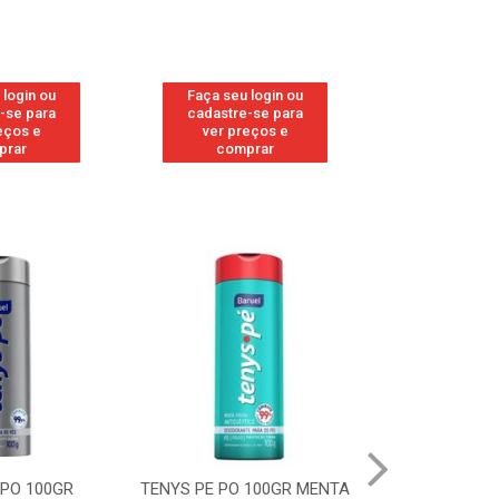
 login ou
Faça seu login ou
Faça seu 
-se para
cadastre-se para
cadastre
eços e
ver preços e
ver pr
prar
comprar
comp
 100GR MENTA
TENYS PE PO 100GR
TENYS PE 