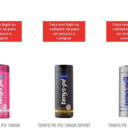
 login ou
Faça seu login ou
Faça seu
e-se para
cadastre-se para
cadastre
reços e
ver preços e
ver pr
prar
comprar
com
 100GR SPORT
TENYS PE PO 100GR
TENYS PE PO