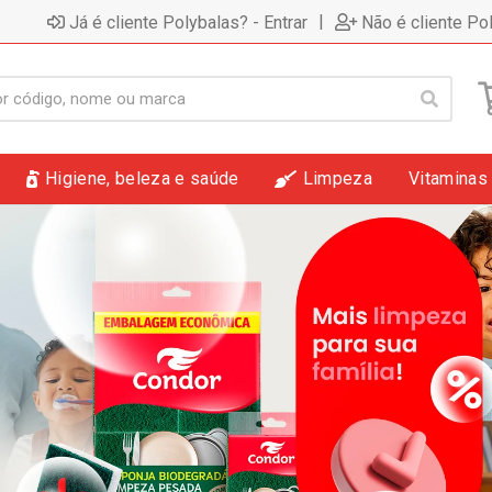
|
Já é cliente Polybalas? - Entrar
Não é cliente Po
Higiene, beleza e saúde
Limpeza
Vitaminas