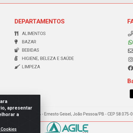
DEPARTAMENTOS
F
ALIMENTOS
BAZAR
BEBIDAS
HIGIENE, BELEZA E SAÚDE
LIMPEZA
Ba
para
io, apresentar
elhorar a
e Souza, 173 Galpão B - Ernesto Geisel, João Pessoa/PB - CEP 58.075
 Cookies