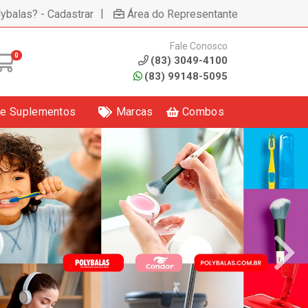
|
lybalas? - Cadastrar
Área do Representante
Fale Conosco
0
(83) 3049-4100
(83) 99148-5095
 e Suplementos
Marcas
Combos