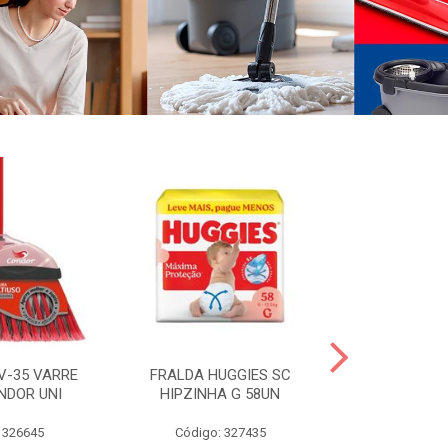
V-35 VARRE
FRALDA HUGGIES SC
H.BRASIL FC 
NDOR UNI
HIPZINHA G 58UN
 326645
Código: 327435
Código: