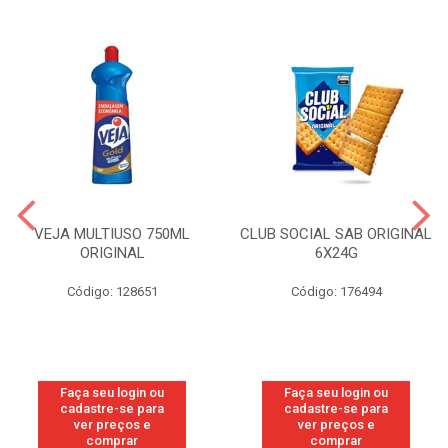
VEJA MULTIUSO 750ML
CLUB SOCIAL SAB ORIGINAL
ORIGINAL
6X24G
Código: 128651
Código: 176494
Faça seu login ou
Faça seu login ou
cadastre-se para
cadastre-se para
ver preços e
ver preços e
comprar
comprar