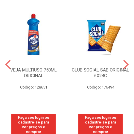
VEJA MULTIUSO 750ML
CLUB SOCIAL SAB ORIGINAL
ORIGINAL
6X24G
Código: 128651
Código: 176494
Faça seu login ou
Faça seu login ou
cadastre-se para
cadastre-se para
ver preços e
ver preços e
comprar
comprar