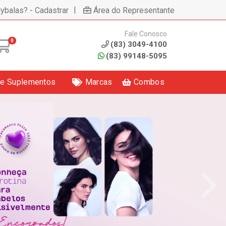
|
lybalas? - Cadastrar
Área do Representante
Fale Conosco
0
(83) 3049-4100
(83) 99148-5095
 e Suplementos
Marcas
Combos