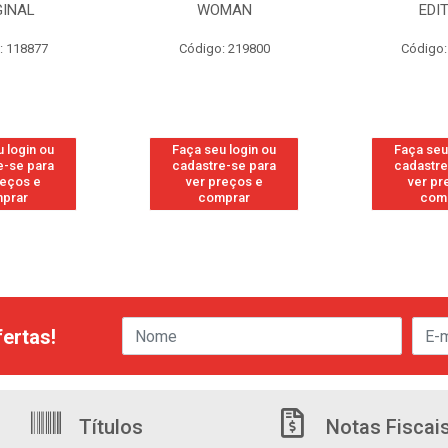
GINAL
WOMAN
EDI
: 118877
Código: 219800
Código:
 login ou
Faça seu login ou
Faça seu
e-se para
cadastre-se para
cadastre
reços e
ver preços e
ver pr
prar
comprar
com
ertas!
Títulos
Notas Fiscai