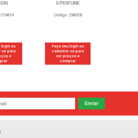
TION
S/PERFUME
FRE
 219819
Código: 298528
Código
 login ou
Faça seu login ou
Faça seu 
-se para
cadastre-se para
cadastre
eços e
ver preços e
ver pr
prar
comprar
comp
s