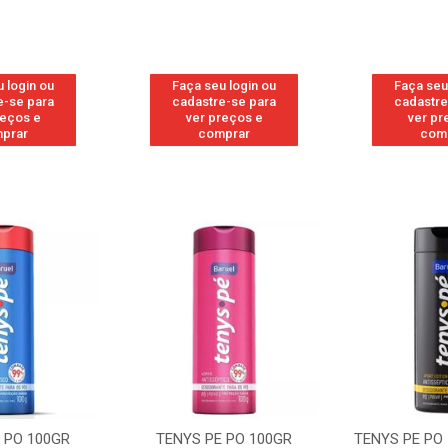
 login ou
Faça seu login ou
Faça seu
e-se para
cadastre-se para
cadastre
reços e
ver preços e
ver pr
prar
comprar
com
 PO 100GR
TENYS PE PO 100GR
TENYS PE PO