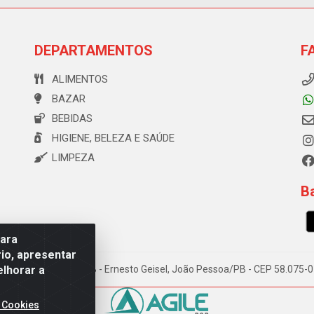
DEPARTAMENTOS
F
ALIMENTOS
BAZAR
BEBIDAS
HIGIENE, BELEZA E SAÚDE
LIMPEZA
Ba
para
io, apresentar
elhorar a
e Souza, 173 Galpão B - Ernesto Geisel, João Pessoa/PB - CEP 58.075
 Cookies