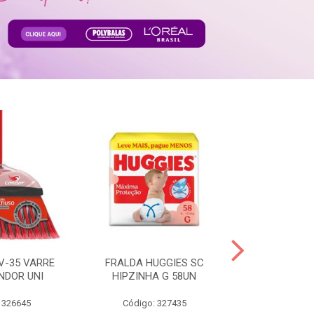
V-35 VARRE
FRALDA HUGGIES SC
H.BRASIL FC 
NDOR UNI
HIPZINHA G 58UN
 326645
Código: 327435
Código: