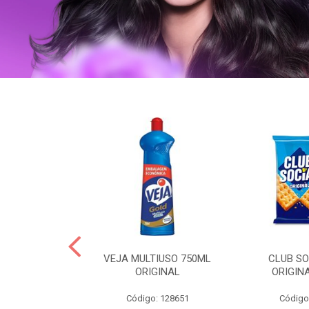
ERO 150ML
VEJA MULTIUSO 750ML
CLUB SO
HIALURONICO
ORIGINAL
ORIGIN
MEN
Código: 128651
Código
: 328153