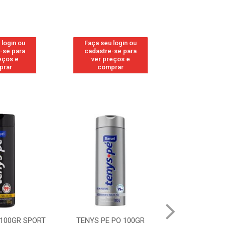
 login ou
Faça seu login ou
Faça seu 
-se para
cadastre-se para
cadastre
eços e
ver preços e
ver pr
prar
comprar
comp
 100GR SPORT
TENYS PE PO 100GR
TENYS PE PO 