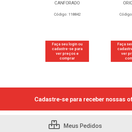
RESH
CANFORADO
ORI
go: 113
Código: 118842
Código
u login ou
Faça seu login ou
Faça seu
e-se para
cadastre-se para
cadastr
reços e
ver preços e
ver p
mprar
comprar
com
Cadastre-se para receber nossas of
Meus Pedidos