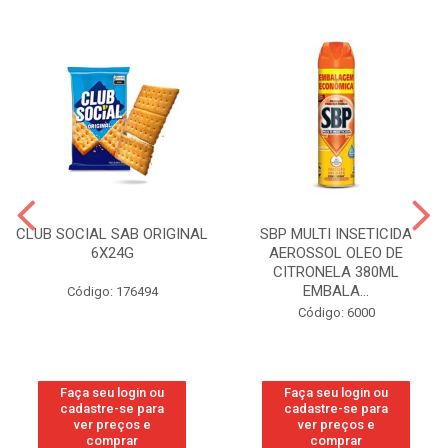
CLUB SOCIAL SAB ORIGINAL
SBP MULTI INSETICIDA
6X24G
AEROSSOL OLEO DE
CITRONELA 380ML
EMBALA...
Código: 176494
Código: 6000
Faça seu login ou
Faça seu login ou
cadastre-se para
cadastre-se para
ver preços e
ver preços e
comprar
comprar