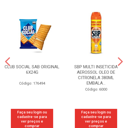
CLUB SOCIAL SAB ORIGINAL
SBP MULTI INSETICIDA
6X24G
AEROSSOL OLEO DE
CITRONELA 380ML
EMBALA...
Código: 176494
Código: 6000
Faça seu login ou
Faça seu login ou
cadastre-se para
cadastre-se para
ver preços e
ver preços e
comprar
comprar