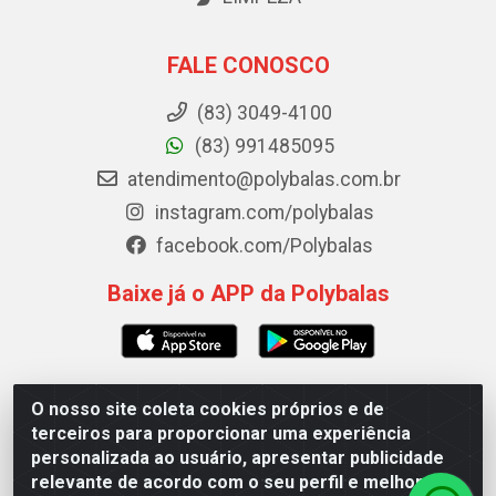
FALE CONOSCO
(83) 3049-4100
(83) 991485095
atendimento@polybalas.com.br
instagram.com/polybalas
facebook.com/Polybalas
Baixe já o APP da Polybalas
O nosso site coleta cookies próprios e de
Polybalas - Rua João Miguel de Souza, 173 Galpão B -
terceiros para proporcionar uma experiência
Ernesto Geisel, João Pessoa/PB - CEP 58.075-075 - CNPJ
personalizada ao usuário, apresentar publicidade
00.909.327/0002-61
relevante de acordo com o seu perfil e melhorar a