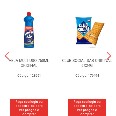
VEJA MULTIUSO 750ML
CLUB SOCIAL SAB ORIGINAL
ORIGINAL
6X24G
Código: 128651
Código: 176494
Faça seu login ou
Faça seu login ou
cadastre-se para
cadastre-se para
ver preços e
ver preços e
comprar
comprar