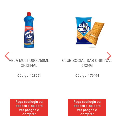
VEJA MULTIUSO 750ML
CLUB SOCIAL SAB ORIGINAL
ORIGINAL
6X24G
Código: 128651
Código: 176494
Faça seu login ou
Faça seu login ou
cadastre-se para
cadastre-se para
ver preços e
ver preços e
comprar
comprar