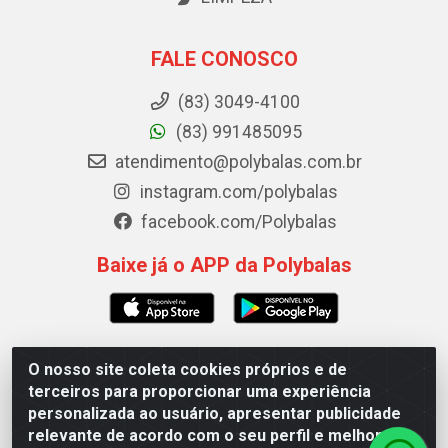
FALE CONOSCO
(83) 3049-4100
(83) 991485095
atendimento@polybalas.com.br
instagram.com/polybalas
facebook.com/Polybalas
Baixe já o APP da Polybalas
O nosso site coleta cookies próprios e de
Polybalas - Rua João Miguel de Souza, 173 Galpão B -
terceiros para proporcionar uma experiência
Ernesto Geisel, João Pessoa/PB - CEP 58.075-075 - CNPJ
personalizada ao usuário, apresentar publicidade
00.909.327/0002-61
relevante de acordo com o seu perfil e melhorar a