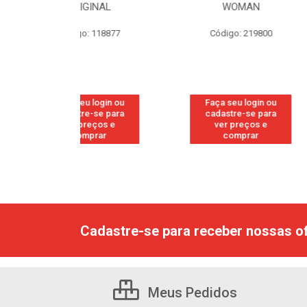
GINAL
WOMAN
EDI
: 118877
Código: 219800
Código
u login ou
Faça seu login ou
Faça seu
e-se para
cadastre-se para
cadastr
reços e
ver preços e
ver p
mprar
comprar
com
Cadastre-se para receber nossas of
Meus Pedidos