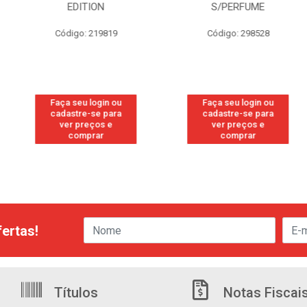
TION
S/PERFUME
FR
: 219819
Código: 298528
Códig
 login ou
Faça seu login ou
Faça seu
e-se para
cadastre-se para
cadastre
reços e
ver preços e
ver pr
prar
comprar
com
ertas!
Títulos
Notas Fiscai