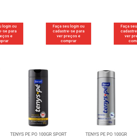
 login ou
Faça seu login ou
Faça seu
e-se para
cadastre-se para
cadastre
reços e
ver preços e
ver pr
prar
comprar
com
 100GR SPORT
TENYS PE PO 100GR
TENYS PE PO