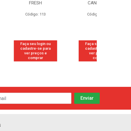
ESH
CANFORADO
ORIG
o: 113
Código: 118842
Código:
 login ou
Faça seu login ou
Faça seu 
-se para
cadastre-se para
cadastre
eços e
ver preços e
ver pr
prar
comprar
comp
s