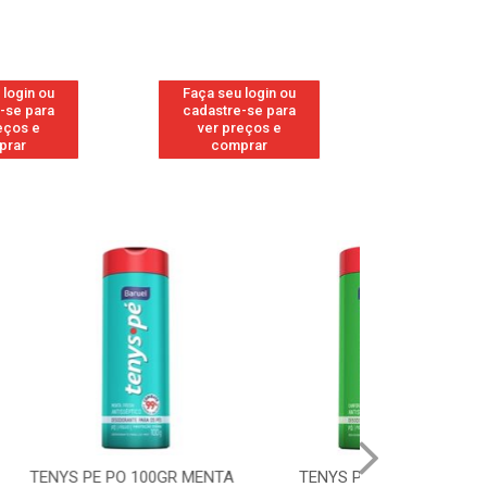
 login ou
Faça seu login ou
Faça seu 
-se para
cadastre-se para
cadastre
eços e
ver preços e
ver pr
prar
comprar
comp
 100GR MENTA
TENYS PE PO 100GR
TENYS PE 