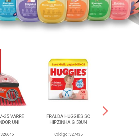
V-35 VARRE
FRALDA HUGGIES SC
H.BRASIL FC 
NDOR UNI
HIPZINHA G 58UN
 326645
Código: 327435
Código: