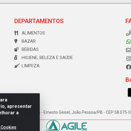
DEPARTAMENTOS
F
ALIMENTOS
BAZAR
BEBIDAS
HIGIENE, BELEZA E SAÚDE
LIMPEZA
Ba
para
io, apresentar
elhorar a
e Souza, 173 Galpão B - Ernesto Geisel, João Pessoa/PB - CEP 58.075
 Cookies