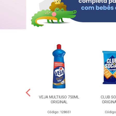
ERO 150ML
VEJA MULTIUSO 750ML
CLUB SO
HIALURONICO
ORIGINAL
ORIGIN
MEN
Código: 128651
Código
: 328153