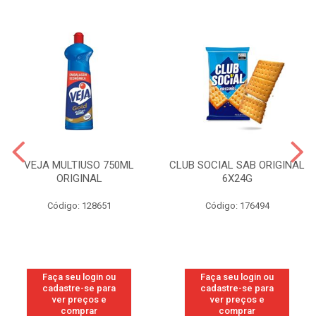
VEJA MULTIUSO 750ML
CLUB SOCIAL SAB ORIGINAL
ORIGINAL
6X24G
Código: 128651
Código: 176494
Faça seu login ou
Faça seu login ou
cadastre-se para
cadastre-se para
ver preços e
ver preços e
comprar
comprar