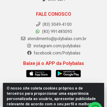
FALE CONOSCO
(83) 3049-4100
(83) 991485095
atendimento@polybalas.com.br
instagram.com/polybalas
facebook.com/Polybalas
Baixe já o APP da Polybalas
O nosso site coleta cookies próprios e de
Polybalas - Rua João Miguel de Souza, 173 Galpão B -
terceiros para proporcionar uma experiência
Ernesto Geisel, João Pessoa/PB - CEP 58.075-075 - CNPJ
personalizada ao usuário, apresentar publicidade
00.909.327/0002-61
relevante de acordo com o seu perfil e melhorar a