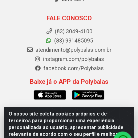
FALE CONOSCO
(83) 3049-4100
(83) 991485095
atendimento@polybalas.com.br
instagram.com/polybalas
facebook.com/Polybalas
Baixe já o APP da Polybalas
O nosso site coleta cookies próprios e de
Polybalas - Rua João Miguel de Souza, 173 Galpão B -
terceiros para proporcionar uma experiência
Ernesto Geisel, João Pessoa/PB - CEP 58.075-075 - CNPJ
personalizada ao usuário, apresentar publicidade
00.909.327/0002-61
relevante de acordo com o seu perfil e melhorar a