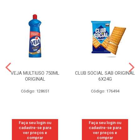
VEJA MULTIUSO 750ML
CLUB SOCIAL SAB ORIGINAL
ORIGINAL
6X24G
Código: 128651
Código: 176494
Faça seu login ou
Faça seu login ou
cadastre-se para
cadastre-se para
ver preços e
ver preços e
comprar
comprar