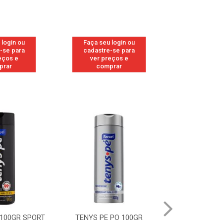
 login ou
Faça seu login ou
Faça seu 
-se para
cadastre-se para
cadastre
eços e
ver preços e
ver pr
prar
comprar
comp
PE PO 100GR
TENYS PE PO 100GR MENTA
TENYS P