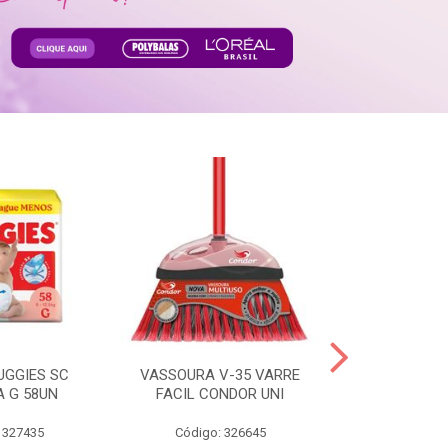
UGGIES SC
VASSOURA V-35 VARRE
TABLETE 80G
A G 58UN
FACIL CONDOR UNI
LEI
 327435
Código: 326645
Código: