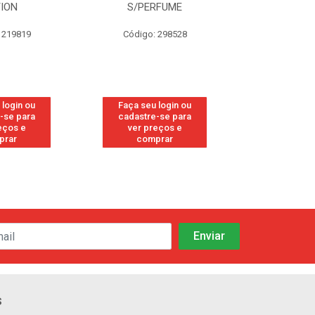
PERFUME
FRESH
CAN
go: 298528
Código: 113
Códig
eu login ou
Faça seu login ou
Faça s
tre-se para
cadastre-se para
cadast
 preços e
ver preços e
ver 
omprar
comprar
co
s