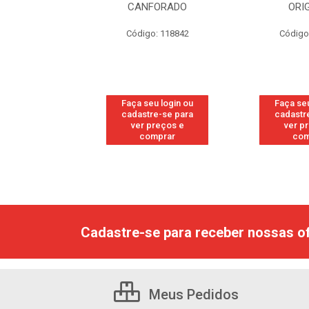
NFORADO
ORIGINAL
igo: 118842
Código: 118877
Códi
 seu login ou
Faça seu login ou
Faça 
stre-se para
cadastre-se para
cadas
r preços e
ver preços e
ver
comprar
comprar
Cadastre-se para receber nossas of
Meus Pedidos