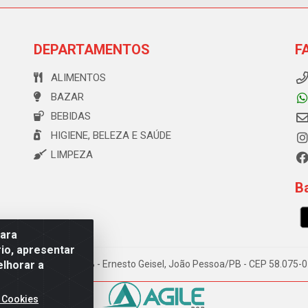
DEPARTAMENTOS
F
ALIMENTOS
BAZAR
BEBIDAS
HIGIENE, BELEZA E SAÚDE
LIMPEZA
Ba
para
io, apresentar
elhorar a
e Souza, 173 Galpão B - Ernesto Geisel, João Pessoa/PB - CEP 58.075
 Cookies