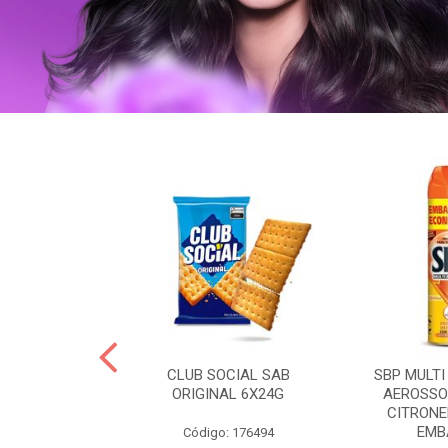
 BRASILID 80G
CLUB SOCIAL SAB
SBP MULTI
M LIMAO
ORIGINAL 6X24G
AEROSSO
CITRONE
EMBA
: 322465
Código: 176494