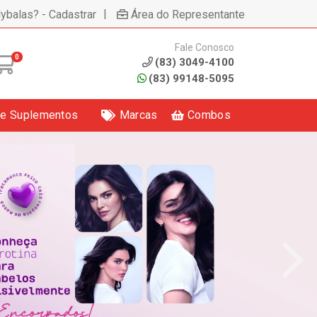
|
lybalas? - Cadastrar
Área do Representante
Fale Conosco
0
(83) 3049-4100
(83) 99148-5095
 e Suplementos
Marcas
Combos