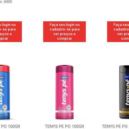
o: 6000
 login ou
Faça seu login ou
Faça seu
e-se para
cadastre-se para
cadastre
reços e
ver preços e
ver pr
prar
comprar
com
PE PO 100GR
TENYS PE PO 100GR SPORT
TENYS 