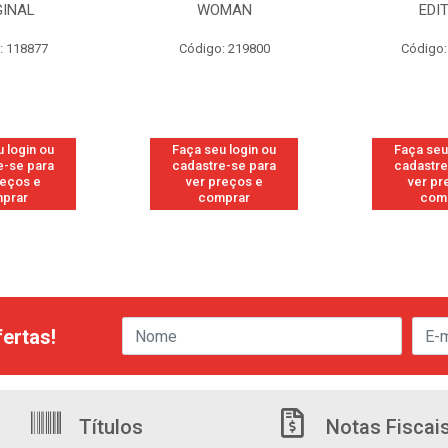
WOMAN
EDITION
S/
go: 219800
Código: 219819
Códi
seu login ou
Faça seu login ou
Faça s
tre-se para
cadastre-se para
cadas
 preços e
ver preços e
ver
comprar
comprar
c
ertas!
Títulos
Notas Fiscai