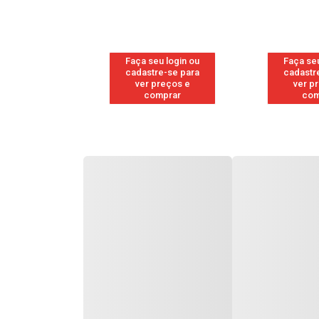
u login ou
Faça seu login ou
Faça seu
e-se para
cadastre-se para
cadastr
reços e
ver preços e
ver p
mprar
comprar
com