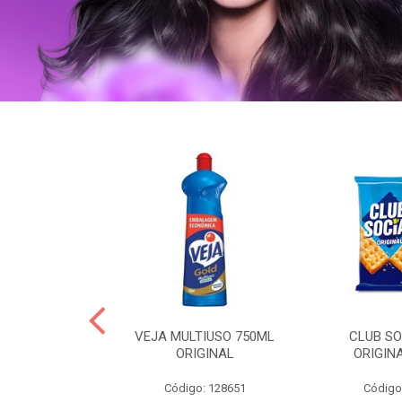
ERO 150ML
VEJA MULTIUSO 750ML
CLUB SO
HIALURONICO
ORIGINAL
ORIGIN
MEN
Código: 128651
Código
: 328153