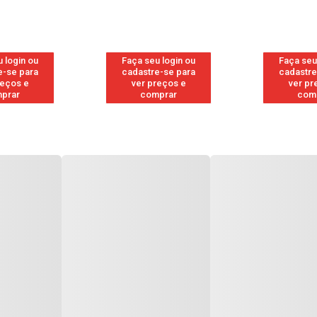
 login ou
Faça seu login ou
Faça seu
e-se para
cadastre-se para
cadastre
reços e
ver preços e
ver pr
prar
comprar
com