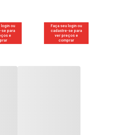
 login ou
Faça seu login ou
Faça seu 
-se para
cadastre-se para
cadastre
eços e
ver preços e
ver pr
prar
comprar
comp