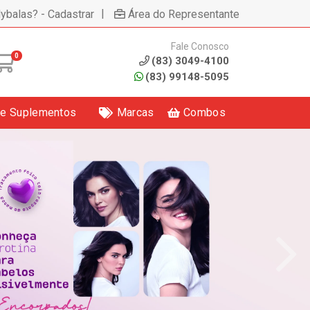
|
lybalas? - Cadastrar
Área do Representante
Fale Conosco
0
(83) 3049-4100
(83) 99148-5095
 e Suplementos
Marcas
Combos