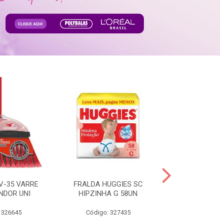
V-35 VARRE
FRALDA HUGGIES SC
H.BRASIL FC 
NDOR UNI
HIPZINHA G 58UN
 326645
Código: 327435
Código: