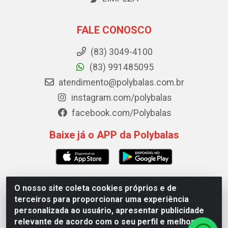
FALE CONOSCO
(83) 3049-4100
(83) 991485095
atendimento@polybalas.com.br
instagram.com/polybalas
facebook.com/Polybalas
Baixe já o APP da Polybalas
O nosso site coleta cookies próprios e de
Polybalas - Rua João Miguel de Souza, 173 Galpão B -
terceiros para proporcionar uma experiência
Ernesto Geisel, João Pessoa/PB - CEP 58.075-075 - CNPJ
personalizada ao usuário, apresentar publicidade
00.909.327/0002-61
relevante de acordo com o seu perfil e melhorar a