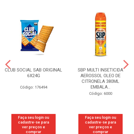
CLUB SOCIAL SAB ORIGINAL
SBP MULTI INSETICIDA
6X24G
AEROSSOL OLEO DE
CITRONELA 380ML
EMBALA...
Código: 176494
Código: 6000
Faça seu login ou
Faça seu login ou
cadastre-se para
cadastre-se para
ver preços e
ver preços e
comprar
comprar