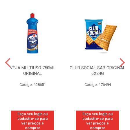
VEJA MULTIUSO 750ML
CLUB SOCIAL SAB ORIGINAL
ORIGINAL
6X24G
Código: 128651
Código: 176494
Faça seu login ou
Faça seu login ou
cadastre-se para
cadastre-se para
ver preços e
ver preços e
comprar
comprar