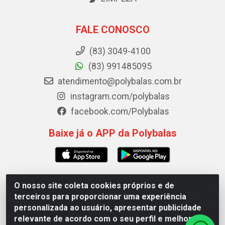
FALE CONOSCO
(83) 3049-4100
(83) 991485095
atendimento@polybalas.com.br
instagram.com/polybalas
facebook.com/Polybalas
Baixe já o APP da Polybalas
O nosso site coleta cookies próprios e de
Polybalas - Rua João Miguel de Souza, 173 Galpão B -
terceiros para proporcionar uma experiência
Ernesto Geisel, João Pessoa/PB - CEP 58.075-075 - CNPJ
personalizada ao usuário, apresentar publicidade
00.909.327/0002-61
relevante de acordo com o seu perfil e melhorar a