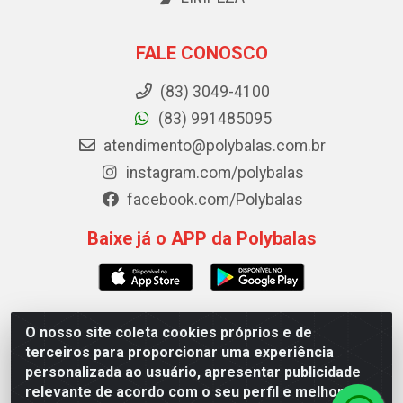
FALE CONOSCO
(83) 3049-4100
(83) 991485095
atendimento@polybalas.com.br
instagram.com/polybalas
facebook.com/Polybalas
Baixe já o APP da Polybalas
O nosso site coleta cookies próprios e de
Polybalas - Rua João Miguel de Souza, 173 Galpão B -
terceiros para proporcionar uma experiência
Ernesto Geisel, João Pessoa/PB - CEP 58.075-075 - CNPJ
personalizada ao usuário, apresentar publicidade
00.909.327/0002-61
relevante de acordo com o seu perfil e melhorar a