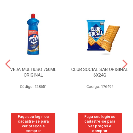
VEJA MULTIUSO 750ML
CLUB SOCIAL SAB ORIGINAL
ORIGINAL
6X24G
Código: 128651
Código: 176494
Faça seu login ou
Faça seu login ou
cadastre-se para
cadastre-se para
ver preços e
ver preços e
comprar
comprar