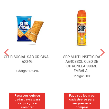
CLUB SOCIAL SAB ORIGINAL
SBP MULTI INSETICIDA
6X24G
AEROSSOL OLEO DE
CITRONELA 380ML
EMBALA...
Código: 176494
Código: 6000
Faça seu login ou
Faça seu login ou
cadastre-se para
cadastre-se para
ver preços e
ver preços e
comprar
comprar