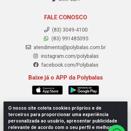
FALE CONOSCO
(83) 3049-4100
(83) 991485095
atendimento@polybalas.com.br
instagram.com/polybalas
facebook.com/Polybalas
Baixe já o APP da Polybalas
O nosso site coleta cookies próprios e de
Polybalas - Rua João Miguel de Souza, 173 Galpão B -
terceiros para proporcionar uma experiência
Ernesto Geisel, João Pessoa/PB - CEP 58.075-075 - CNPJ
personalizada ao usuário, apresentar publicidade
00.909.327/0002-61
relevante de acordo com o seu perfil e melhorar a