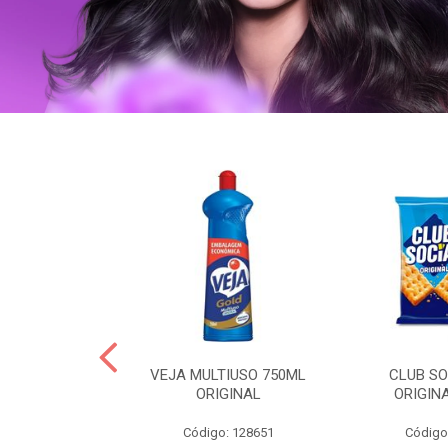
ERO 150ML
VEJA MULTIUSO 750ML
CLUB SO
HIALURONICO
ORIGINAL
ORIGIN
MEN
Código: 128651
Código
: 328153