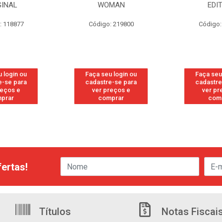
MAN
EDITION
S/PE
: 219800
Código: 219819
Código:
 login ou
Faça seu login ou
Faça seu
e-se para
cadastre-se para
cadastre
reços e
ver preços e
ver pr
prar
comprar
com
ertas!
Títulos
Notas Fiscai