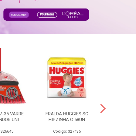
V-35 VARRE
FRALDA HUGGIES SC
H.BRASIL FC 
NDOR UNI
HIPZINHA G 58UN
 326645
Código: 327435
Código: