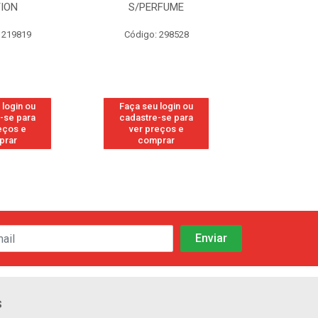
RFUME
FRESH
CANFO
 298528
Código: 113
Código:
 login ou
Faça seu login ou
Faça seu 
-se para
cadastre-se para
cadastre
eços e
ver preços e
ver pr
prar
comprar
comp
s