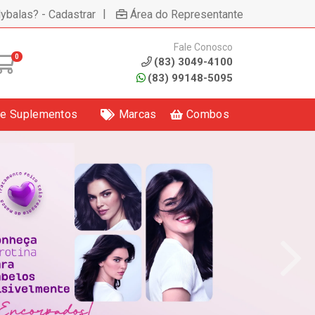
|
lybalas? - Cadastrar
Área do Representante
Fale Conosco
0
(83) 3049-4100
(83) 99148-5095
 e Suplementos
Marcas
Combos