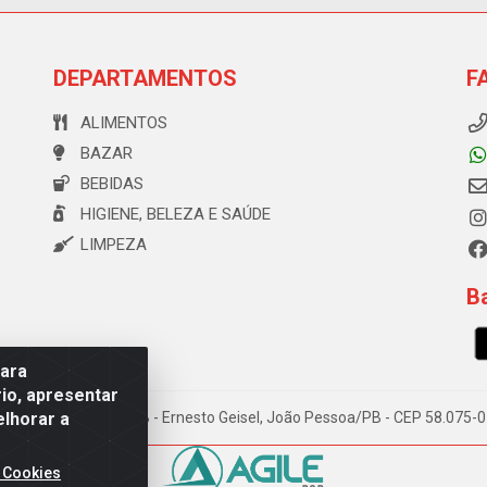
DEPARTAMENTOS
F
ALIMENTOS
BAZAR
BEBIDAS
HIGIENE, BELEZA E SAÚDE
LIMPEZA
Ba
para
io, apresentar
elhorar a
e Souza, 173 Galpão B - Ernesto Geisel, João Pessoa/PB - CEP 58.075
 Cookies