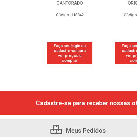
FORADO
ORIGINAL
WO
: 118842
Código: 118877
Código
u login ou
Faça seu login ou
Faça seu
e-se para
cadastre-se para
cadastr
reços e
ver preços e
ver p
mprar
comprar
com
Cadastre-se para receber nossas of
Meus Pedidos