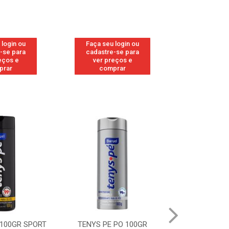
 login ou
Faça seu login ou
Faça seu 
-se para
cadastre-se para
cadastre
eços e
ver preços e
ver pr
prar
comprar
comp
 PO 100GR
TENYS PE PO 100GR MENTA
TENYS PE 