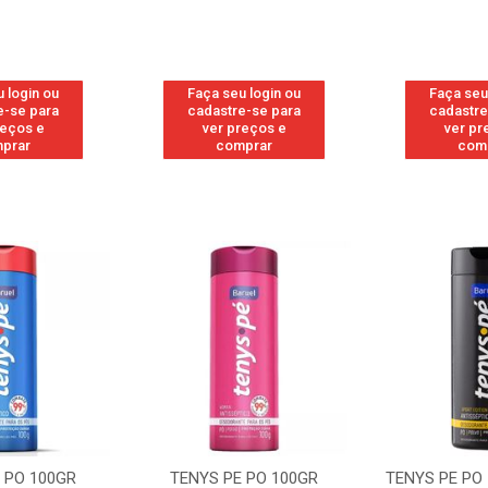
 login ou
Faça seu login ou
Faça seu
e-se para
cadastre-se para
cadastre
reços e
ver preços e
ver pr
prar
comprar
com
 PO 100GR
TENYS PE PO 100GR SPORT
TENYS PE