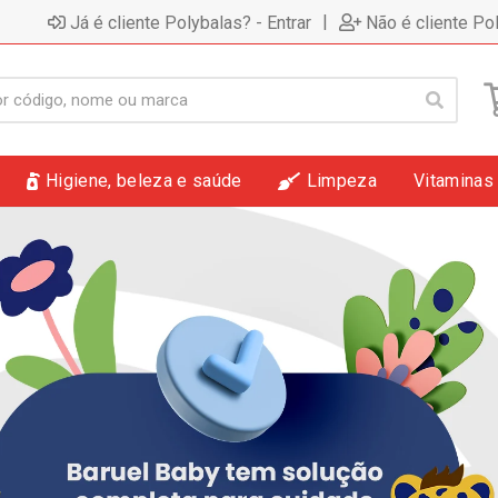
|
Já é cliente Polybalas? - Entrar
Não é cliente Po
Higiene, beleza e saúde
Limpeza
Vitaminas