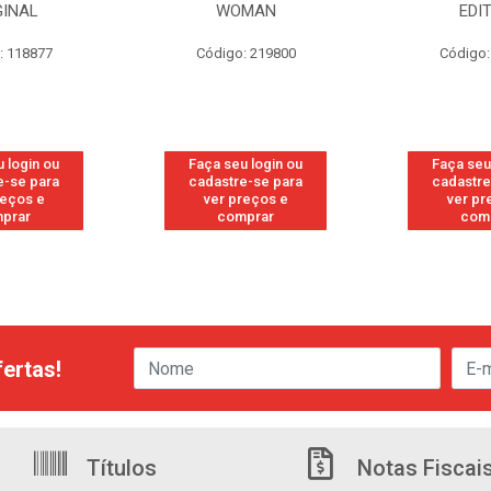
GINAL
WOMAN
EDI
: 118877
Código: 219800
Código:
 login ou
Faça seu login ou
Faça seu
e-se para
cadastre-se para
cadastre
reços e
ver preços e
ver pr
prar
comprar
com
ertas!
Títulos
Notas Fiscai