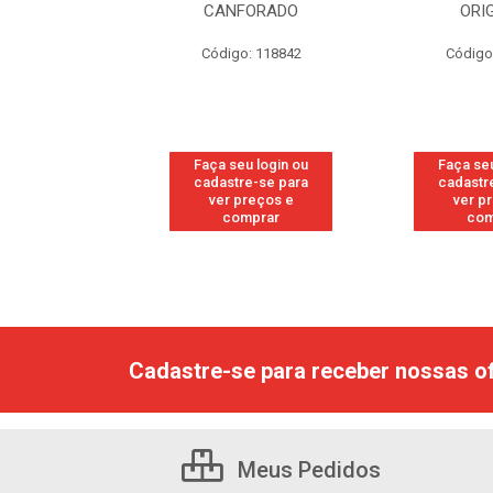
RESH
CANFORADO
ORI
go: 113
Código: 118842
Código
u login ou
Faça seu login ou
Faça seu
e-se para
cadastre-se para
cadastr
reços e
ver preços e
ver p
mprar
comprar
com
Cadastre-se para receber nossas of
Meus Pedidos