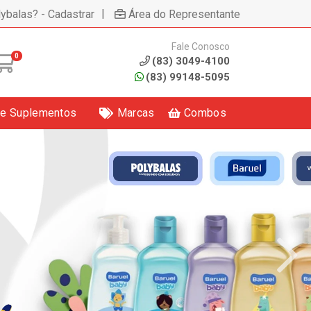
|
lybalas? - Cadastrar
Área do Representante
Fale Conosco
0
(83) 3049-4100
(83) 99148-5095
 e Suplementos
Marcas
Combos