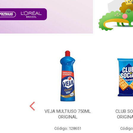
ERO 150ML
VEJA MULTIUSO 750ML
CLUB SO
HIALURONICO
ORIGINAL
ORIGIN
MEN
Código: 128651
Código
: 328153