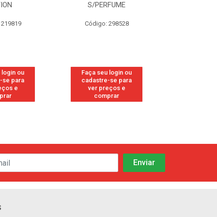
TION
S/PERFUME
FRE
 219819
Código: 298528
Código
 login ou
Faça seu login ou
Faça seu 
-se para
cadastre-se para
cadastre
eços e
ver preços e
ver pr
prar
comprar
comp
s