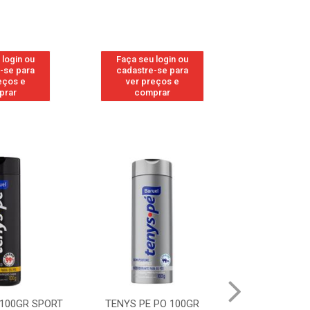
 login ou
Faça seu login ou
Faça seu 
-se para
cadastre-se para
cadastre
eços e
ver preços e
ver pr
prar
comprar
comp
 100GR SPORT
TENYS PE PO 100GR
TENYS PE PO 