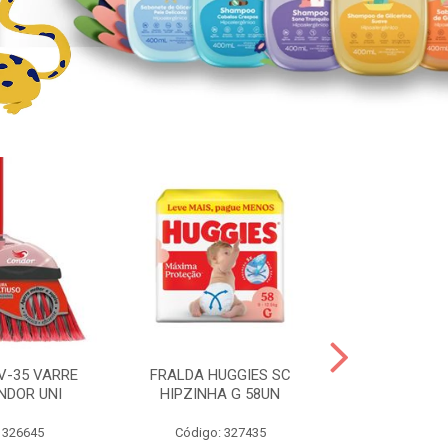
V-35 VARRE
FRALDA HUGGIES SC
H.BRASIL FC 
NDOR UNI
HIPZINHA G 58UN
 326645
Código: 327435
Código: