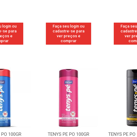
 login ou
Faça seu login ou
Faça seu
e-se para
cadastre-se para
cadastre
reços e
ver preços e
ver pr
prar
comprar
com
 PO 100GR
TENYS PE PO 100GR
TENYS PE PO