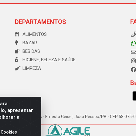
DEPARTAMENTOS
F
ALIMENTOS
BAZAR
BEBIDAS
HIGIENE, BELEZA E SAÚDE
LIMPEZA
Ba
para
io, apresentar
elhorar a
e Souza, 173 Galpão B - Ernesto Geisel, João Pessoa/PB - CEP 58.075
 Cookies