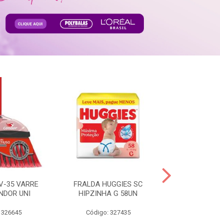
V-35 VARRE
FRALDA HUGGIES SC
H.BRASIL FC 
NDOR UNI
HIPZINHA G 58UN
 326645
Código: 327435
Código: