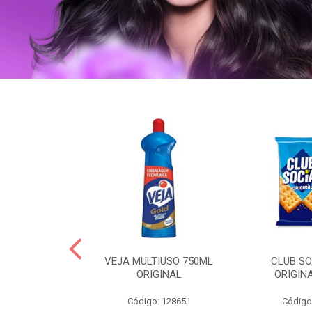
OLLON 50ML
VEJA MULTIUSO 750ML
CLUB SO
 HIALURONICO
ORIGINAL
ORIGIN
: 328158
Código: 128651
Código