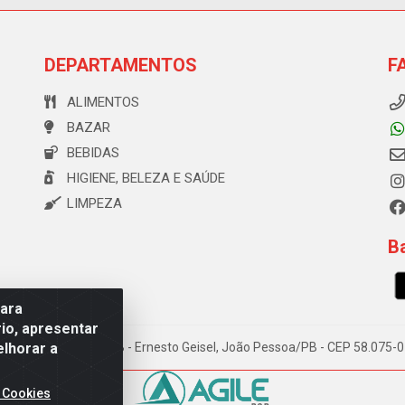
DEPARTAMENTOS
F
ALIMENTOS
BAZAR
BEBIDAS
HIGIENE, BELEZA E SAÚDE
LIMPEZA
Ba
para
io, apresentar
elhorar a
e Souza, 173 Galpão B - Ernesto Geisel, João Pessoa/PB - CEP 58.075
 Cookies