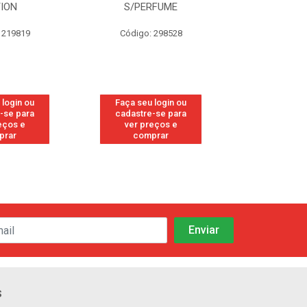
ON
S/PERFUME
FRES
19819
Código: 298528
Código: 
ogin ou
Faça seu login ou
Faça seu lo
e para
cadastre-se para
cadastre-s
os e
ver preços e
ver preç
ar
comprar
compr
s