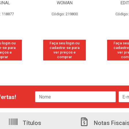
NAL
WOMAN
EDITI
118877
Código: 219800
Código: 2
login ou
Faça seu login ou
Faça seu l
se para
cadastre-se para
cadastre-s
ços e
ver preços e
ver preç
rar
comprar
compr
ertas!
Títulos
Notas Fiscai