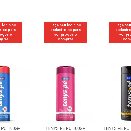
 login ou
Faça seu login ou
Faça seu
e-se para
cadastre-se para
cadastre
reços e
ver preços e
ver pr
prar
comprar
com
PO 100GR
TENYS PE PO 100GR
TENYS PE PO 1