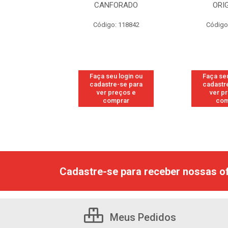
SH
CANFORADO
ORIGI
: 113
Código: 118842
Código: 
login ou
Faça seu login ou
Faça seu 
-se para
cadastre-se para
cadastre-
eços e
ver preços e
ver pre
rar
comprar
comp
Cadastre-se para receber nossas of
Meus Pedidos