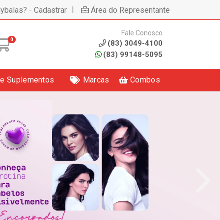
|
lybalas? - Cadastrar
Área do Representante
Fale Conosco
0
(83) 3049-4100
(83) 99148-5095
 e Suplementos
Marcas
Combos