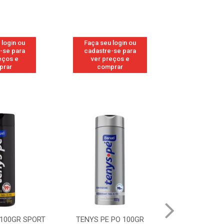
 login ou
Faça seu login ou
Faça seu 
-se para
cadastre-se para
cadastre
eços e
ver preços e
ver pr
prar
comprar
comp
00GR SPORT
TENYS PE PO 100GR
TENYS PE PO 1