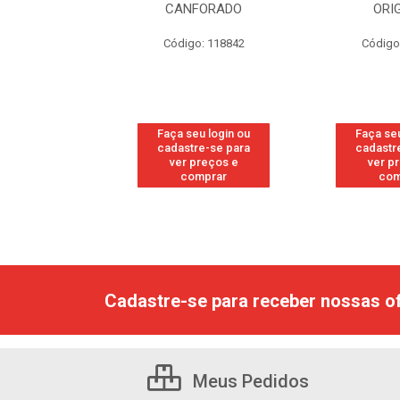
FORADO
ORIGINAL
WO
: 118842
Código: 118877
Código
u login ou
Faça seu login ou
Faça seu
e-se para
cadastre-se para
cadastr
reços e
ver preços e
ver p
mprar
comprar
com
Cadastre-se para receber nossas of
Meus Pedidos