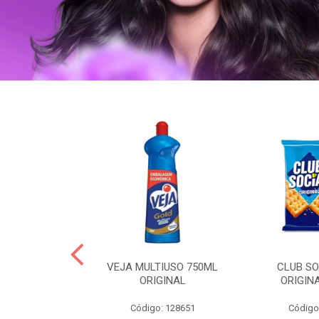
ERO 150ML
VEJA MULTIUSO 750ML
CLUB SO
HIALURONICO
ORIGINAL
ORIGIN
MEN
Código: 128651
Código
: 328153