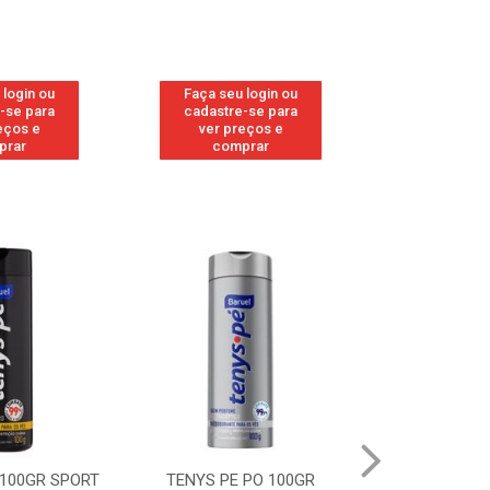
 login ou
Faça seu login ou
Faça seu 
-se para
cadastre-se para
cadastre
eços e
ver preços e
ver pr
prar
comprar
comp
 PO 100GR
TENYS PE PO 100GR MENTA
TENYS PE 