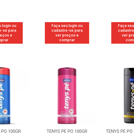
 login ou
Faça seu login ou
Faça seu
e-se para
cadastre-se para
cadastre
reços e
ver preços e
ver pr
prar
comprar
com
 PO 100GR
TENYS PE PO 100GR SPORT
TENYS PE