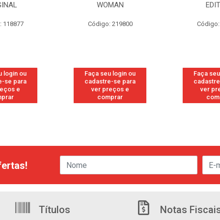
MAN
EDITION
S/PE
: 219800
Código: 219819
Código:
 login ou
Faça seu login ou
Faça seu
e-se para
cadastre-se para
cadastre
reços e
ver preços e
ver pr
prar
comprar
com
ertas!
Títulos
Notas Fiscai