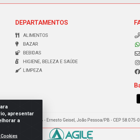
DEPARTAMENTOS
F
ALIMENTOS
BAZAR
BEBIDAS
HIGIENE, BELEZA E SAÚDE
LIMPEZA
Ba
para
io, apresentar
elhorar a
e Souza, 173 Galpão B - Ernesto Geisel, João Pessoa/PB - CEP 58.075
 Cookies