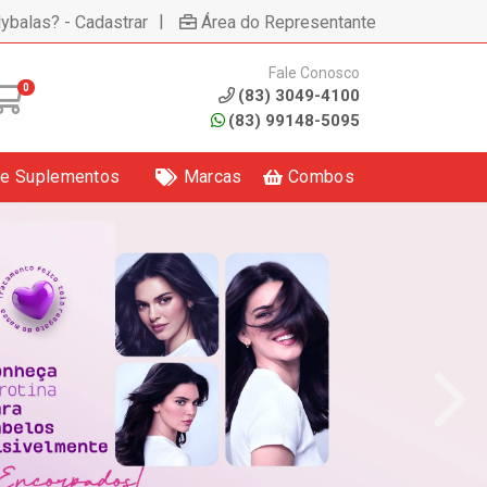
|
lybalas? - Cadastrar
Área do Representante
Fale Conosco
0
(83) 3049-4100
(83) 99148-5095
 e Suplementos
Marcas
Combos