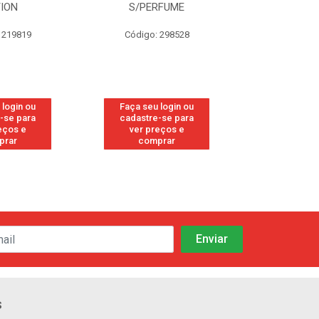
RFUME
FRESH
CANFO
 298528
Código: 113
Código:
 login ou
Faça seu login ou
Faça seu 
-se para
cadastre-se para
cadastre
eços e
ver preços e
ver pr
prar
comprar
comp
s