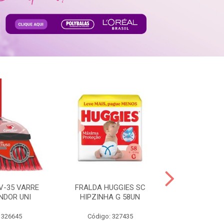
V-35 VARRE
FRALDA HUGGIES SC
H.BRASIL FC 
NDOR UNI
HIPZINHA G 58UN
 326645
Código: 327435
Código: