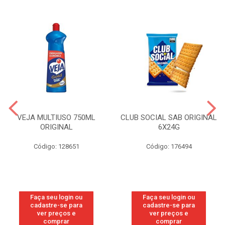
VEJA MULTIUSO 750ML
CLUB SOCIAL SAB ORIGINAL
ORIGINAL
6X24G
Código: 128651
Código: 176494
Faça seu login ou
Faça seu login ou
cadastre-se para
cadastre-se para
ver preços e
ver preços e
comprar
comprar