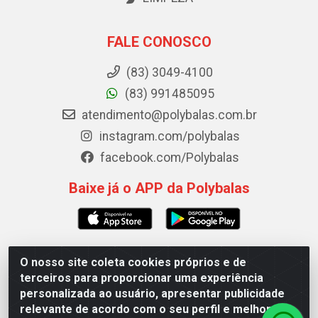
FALE CONOSCO
(83) 3049-4100
(83) 991485095
atendimento@polybalas.com.br
instagram.com/polybalas
facebook.com/Polybalas
Baixe já o APP da Polybalas
O nosso site coleta cookies próprios e de
Polybalas - Rua João Miguel de Souza, 173 Galpão B -
terceiros para proporcionar uma experiência
Ernesto Geisel, João Pessoa/PB - CEP 58.075-075 - CNPJ
personalizada ao usuário, apresentar publicidade
00.909.327/0002-61
relevante de acordo com o seu perfil e melhorar a