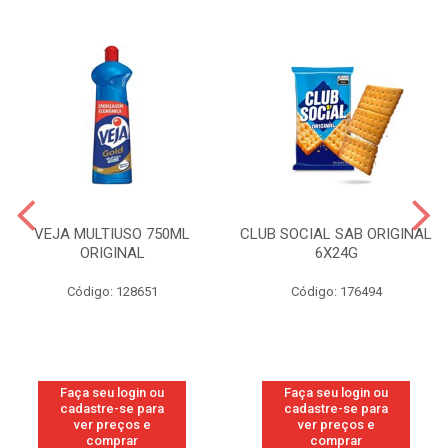
VEJA MULTIUSO 750ML
CLUB SOCIAL SAB ORIGINAL
ORIGINAL
6X24G
Código: 128651
Código: 176494
Faça seu login ou
Faça seu login ou
cadastre-se para
cadastre-se para
ver preços e
ver preços e
comprar
comprar