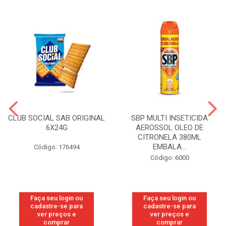
CLUB SOCIAL SAB ORIGINAL
SBP MULTI INSETICIDA
6X24G
AEROSSOL OLEO DE
CITRONELA 380ML
EMBALA...
Código: 176494
Código: 6000
Faça seu login ou
Faça seu login ou
cadastre-se para
cadastre-se para
ver preços e
ver preços e
comprar
comprar