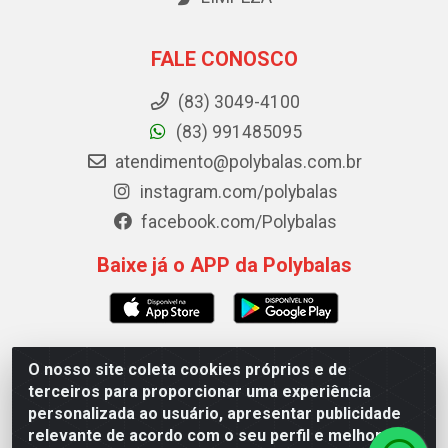
FALE CONOSCO
(83) 3049-4100
(83) 991485095
atendimento@polybalas.com.br
instagram.com/polybalas
facebook.com/Polybalas
Baixe já o APP da Polybalas
O nosso site coleta cookies próprios e de
Polybalas - Rua João Miguel de Souza, 173 Galpão B -
terceiros para proporcionar uma experiência
Ernesto Geisel, João Pessoa/PB - CEP 58.075-075 - CNPJ
personalizada ao usuário, apresentar publicidade
00.909.327/0002-61
relevante de acordo com o seu perfil e melhorar a