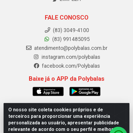
FALE CONOSCO
(83) 3049-4100
(83) 991485095
atendimento@polybalas.com.br
instagram.com/polybalas
facebook.com/Polybalas
Baixe já o APP da Polybalas
O nosso site coleta cookies próprios e de
Polybalas - Rua João Miguel de Souza, 173 Galpão B -
terceiros para proporcionar uma experiência
Ernesto Geisel, João Pessoa/PB - CEP 58.075-075 - CNPJ
personalizada ao usuário, apresentar publicidade
00.909.327/0002-61
relevante de acordo com o seu perfil e melhorar a