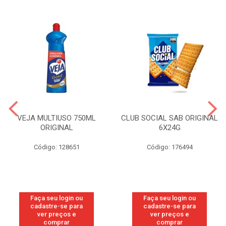
VEJA MULTIUSO 750ML
CLUB SOCIAL SAB ORIGINAL
ORIGINAL
6X24G
Código: 128651
Código: 176494
Faça seu login ou
Faça seu login ou
cadastre-se para
cadastre-se para
ver preços e
ver preços e
comprar
comprar