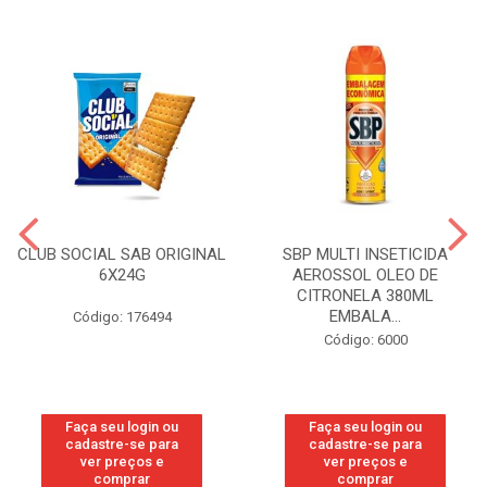
CLUB SOCIAL SAB ORIGINAL
SBP MULTI INSETICIDA
6X24G
AEROSSOL OLEO DE
CITRONELA 380ML
EMBALA...
Código: 176494
Código: 6000
Faça seu login ou
Faça seu login ou
cadastre-se para
cadastre-se para
ver preços e
ver preços e
comprar
comprar