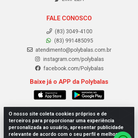
FALE CONOSCO
(83) 3049-4100
(83) 991485095
atendimento@polybalas.com.br
instagram.com/polybalas
facebook.com/Polybalas
Baixe já o APP da Polybalas
O nosso site coleta cookies próprios e de
Polybalas - Rua João Miguel de Souza, 173 Galpão B -
terceiros para proporcionar uma experiência
Ernesto Geisel, João Pessoa/PB - CEP 58.075-075 - CNPJ
personalizada ao usuário, apresentar publicidade
00.909.327/0002-61
relevante de acordo com o seu perfil e melhorar a