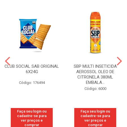
CLUB SOCIAL SAB ORIGINAL
SBP MULTI INSETICIDA
6X24G
AEROSSOL OLEO DE
CITRONELA 380ML
EMBALA...
Código: 176494
Código: 6000
Faça seu login ou
Faça seu login ou
cadastre-se para
cadastre-se para
ver preços e
ver preços e
comprar
comprar