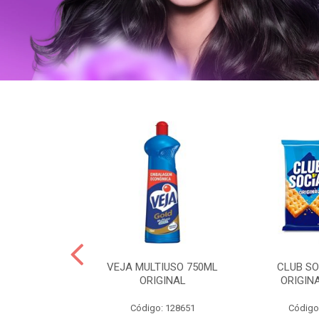
OLLON 50ML
VEJA MULTIUSO 750ML
CLUB SO
 HIALURONICO
ORIGINAL
ORIGIN
: 328158
Código: 128651
Código