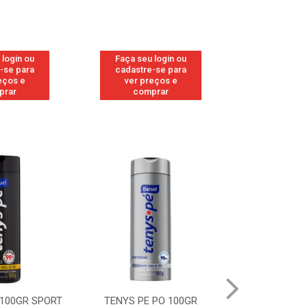
 login ou
Faça seu login ou
Faça seu 
-se para
cadastre-se para
cadastre
eços e
ver preços e
ver pr
prar
comprar
comp
 100GR SPORT
TENYS PE PO 100GR
TENYS PE PO 