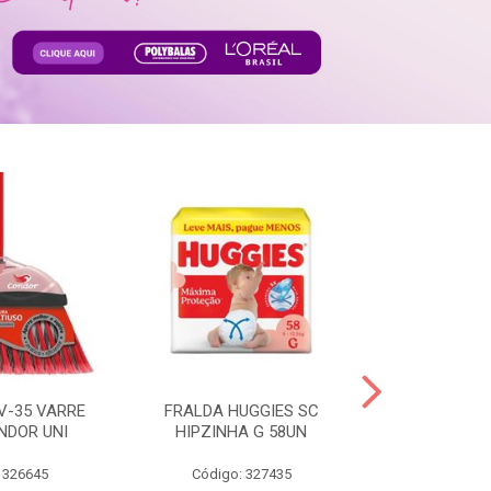
V-35 VARRE
FRALDA HUGGIES SC
H.BRASIL FC 
NDOR UNI
HIPZINHA G 58UN
 326645
Código: 327435
Código: