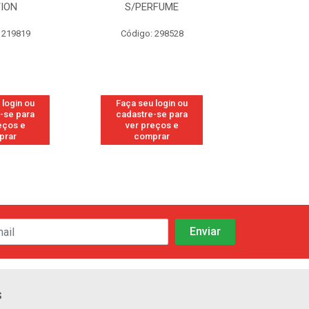
TION
S/PERFUME
FRE
 219819
Código: 298528
Código
 login ou
Faça seu login ou
Faça seu 
-se para
cadastre-se para
cadastre
eços e
ver preços e
ver pr
prar
comprar
comp
s