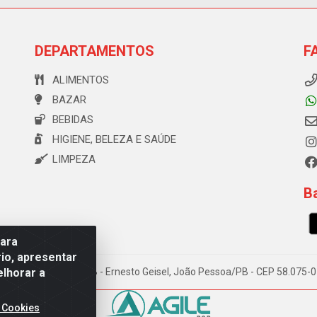
DEPARTAMENTOS
F
ALIMENTOS
BAZAR
BEBIDAS
HIGIENE, BELEZA E SAÚDE
LIMPEZA
Ba
para
io, apresentar
elhorar a
e Souza, 173 Galpão B - Ernesto Geisel, João Pessoa/PB - CEP 58.075
 Cookies