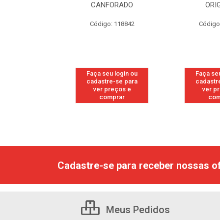
RESH
CANFORADO
ORI
go: 113
Código: 118842
Código
u login ou
Faça seu login ou
Faça seu
e-se para
cadastre-se para
cadastr
reços e
ver preços e
ver p
mprar
comprar
com
Cadastre-se para receber nossas of
Meus Pedidos