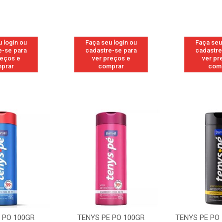
 login ou
Faça seu login ou
Faça seu
e-se para
cadastre-se para
cadastre
reços e
ver preços e
ver pr
prar
comprar
com
 PO 100GR
TENYS PE PO 100GR
TENYS PE PO