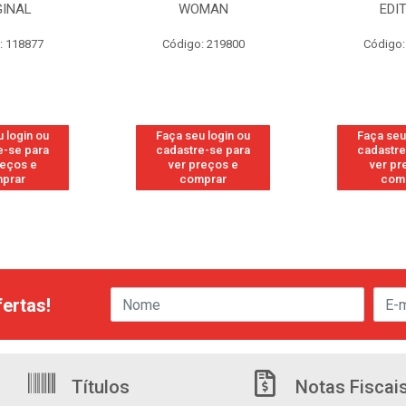
GINAL
WOMAN
EDI
: 118877
Código: 219800
Código:
 login ou
Faça seu login ou
Faça seu
e-se para
cadastre-se para
cadastre
reços e
ver preços e
ver pr
prar
comprar
com
ertas!
Títulos
Notas Fiscai