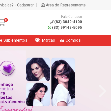
|
lybalas? - Cadastrar
Área do Representante
Fale Conosco
0
(83) 3049-4100
(83) 99148-5095
 e Suplementos
Marcas
Combos