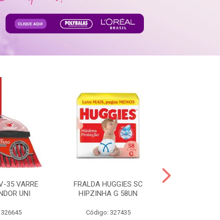
V-35 VARRE
FRALDA HUGGIES SC
H.BRASIL FC 
NDOR UNI
HIPZINHA G 58UN
 326645
Código: 327435
Código: