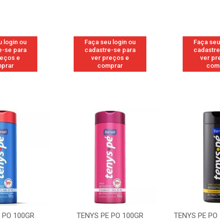
 login ou
Faça seu login ou
Faça seu
e-se para
cadastre-se para
cadastre
reços e
ver preços e
ver pr
prar
comprar
com
PE PO 100GR
TENYS PE PO 100GR SPORT
TENYS 