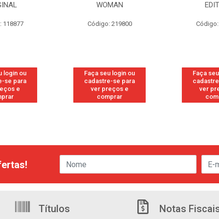
WOMAN
EDITION
S/
go: 219800
Código: 219819
Códi
seu login ou
Faça seu login ou
Faça s
tre-se para
cadastre-se para
cadas
 preços e
ver preços e
ver
comprar
comprar
c
ertas!
Títulos
Notas Fiscai