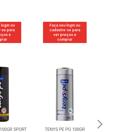
 login ou
Faça seu login ou
Faça seu 
-se para
cadastre-se para
cadastre
eços e
ver preços e
ver pr
prar
comprar
comp
PE PO 100GR
TENYS PE PO 100GR MENTA
TENYS P