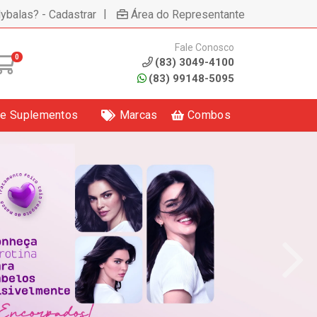
|
lybalas? - Cadastrar
Área do Representante
Fale Conosco
0
(83) 3049-4100
(83) 99148-5095
 e Suplementos
Marcas
Combos