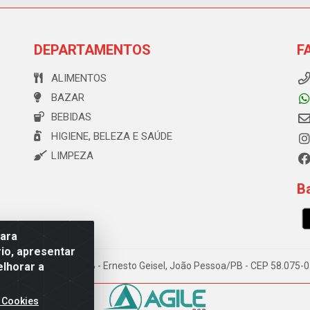
DEPARTAMENTOS
F
ALIMENTOS
BAZAR
BEBIDAS
HIGIENE, BELEZA E SAÚDE
LIMPEZA
Ba
para
io, apresentar
elhorar a
e Souza, 173 Galpão B - Ernesto Geisel, João Pessoa/PB - CEP 58.075
 Cookies