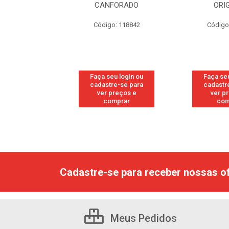
NFORADO
ORIGINAL
igo: 118842
Código: 118877
Códi
 seu login ou
Faça seu login ou
Faça 
stre-se para
cadastre-se para
cadas
r preços e
ver preços e
ver
comprar
comprar
Cadastre-se para receber nossas of
Meus Pedidos