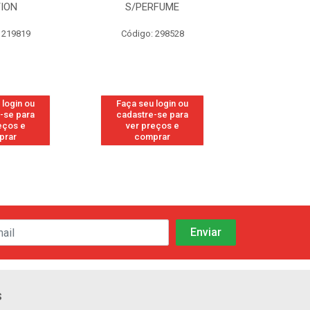
PERFUME
FRESH
CAN
go: 298528
Código: 113
Códig
eu login ou
Faça seu login ou
Faça s
tre-se para
cadastre-se para
cadast
 preços e
ver preços e
ver 
omprar
comprar
co
s