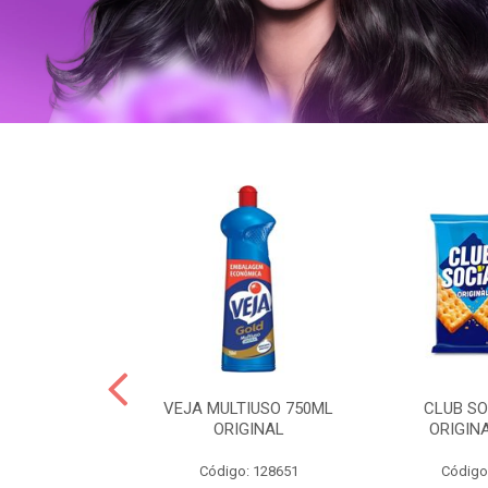
OLLON 50ML
VEJA MULTIUSO 750ML
CLUB SO
 HIALURONICO
ORIGINAL
ORIGIN
: 328158
Código: 128651
Código