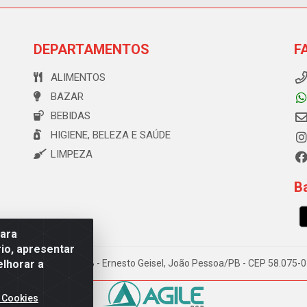
DEPARTAMENTOS
F
ALIMENTOS
BAZAR
BEBIDAS
HIGIENE, BELEZA E SAÚDE
LIMPEZA
Ba
para
io, apresentar
elhorar a
e Souza, 173 Galpão B - Ernesto Geisel, João Pessoa/PB - CEP 58.075
 Cookies