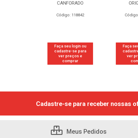
RESH
CANFORADO
ORI
go: 113
Código: 118842
Código
u login ou
Faça seu login ou
Faça seu
e-se para
cadastre-se para
cadastr
reços e
ver preços e
ver p
mprar
comprar
com
Cadastre-se para receber nossas of
Meus Pedidos