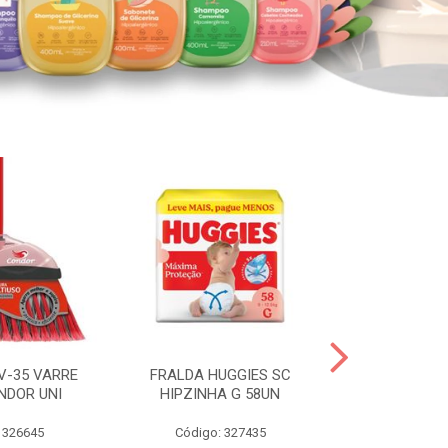
V-35 VARRE
FRALDA HUGGIES SC
H.BRASIL FC 
NDOR UNI
HIPZINHA G 58UN
 326645
Código: 327435
Código: