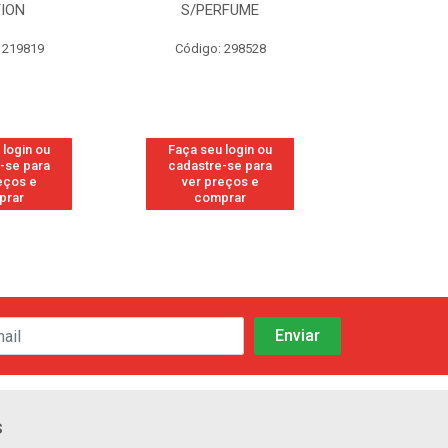
TION
S/PERFUME
FRE
 219819
Código: 298528
Código
 login ou
Faça seu login ou
Faça seu 
-se para
cadastre-se para
cadastre
eços e
ver preços e
ver pr
prar
comprar
comp
s