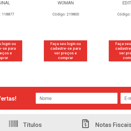
GINAL
WOMAN
EDI
: 118877
Código: 219800
Código:
 login ou
Faça seu login ou
Faça seu
e-se para
cadastre-se para
cadastre
reços e
ver preços e
ver pr
prar
comprar
com
ertas!
Títulos
Notas Fiscai