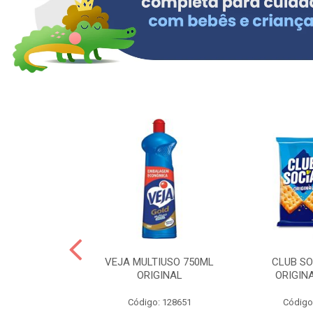
ERO 150ML
VEJA MULTIUSO 750ML
CLUB SO
HIALURONICO
ORIGINAL
ORIGIN
MEN
Código: 128651
Código
: 328153