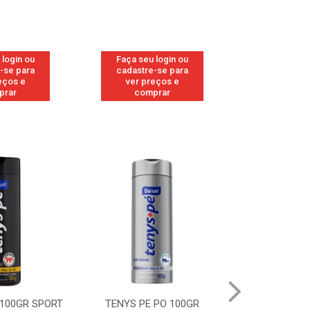
 login ou
Faça seu login ou
Faça seu 
-se para
cadastre-se para
cadastre
eços e
ver preços e
ver pr
prar
comprar
comp
 100GR SPORT
TENYS PE PO 100GR
TENYS PE PO 