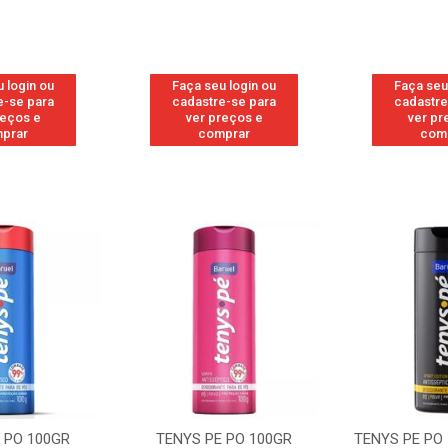
 login ou
Faça seu login ou
Faça seu
e-se para
cadastre-se para
cadastre
reços e
ver preços e
ver pr
prar
comprar
com
 PO 100GR
TENYS PE PO 100GR
TENYS PE PO