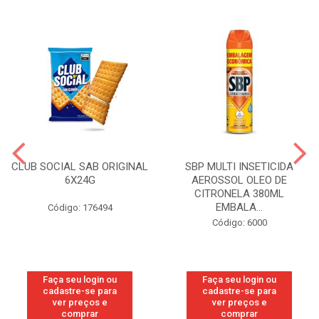
CLUB SOCIAL SAB ORIGINAL
SBP MULTI INSETICIDA
6X24G
AEROSSOL OLEO DE
CITRONELA 380ML
EMBALA...
Código: 176494
Código: 6000
Faça seu login ou
Faça seu login ou
cadastre-se para
cadastre-se para
ver preços e
ver preços e
comprar
comprar