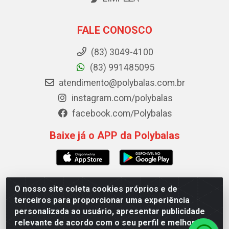
FALE CONOSCO
(83) 3049-4100
(83) 991485095
atendimento@polybalas.com.br
instagram.com/polybalas
facebook.com/Polybalas
Baixe já o APP da Polybalas
O nosso site coleta cookies próprios e de
Polybalas - Rua João Miguel de Souza, 173 Galpão B -
terceiros para proporcionar uma experiência
Ernesto Geisel, João Pessoa/PB - CEP 58.075-075 - CNPJ
personalizada ao usuário, apresentar publicidade
00.909.327/0002-61
relevante de acordo com o seu perfil e melhorar a