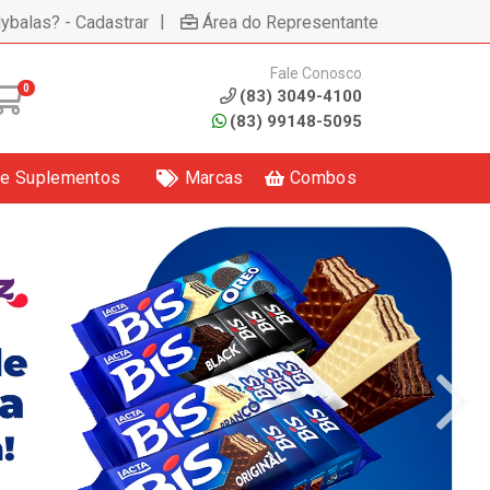
|
lybalas? - Cadastrar
Área do Representante
Fale Conosco
0
(83) 3049-4100
(83) 99148-5095
 e Suplementos
Marcas
Combos