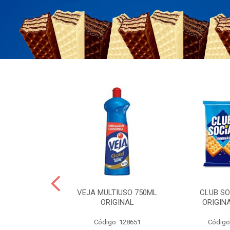
OLLON 50ML
VEJA MULTIUSO 750ML
CLUB SO
 HIALURONICO
ORIGINAL
ORIGIN
: 328158
Código: 128651
Código