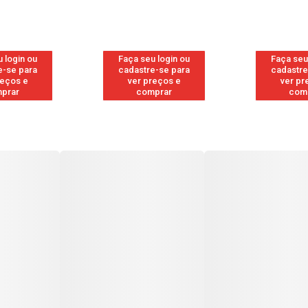
 login ou
Faça seu login ou
Faça seu
e-se para
cadastre-se para
cadastre
reços e
ver preços e
ver pr
prar
comprar
com