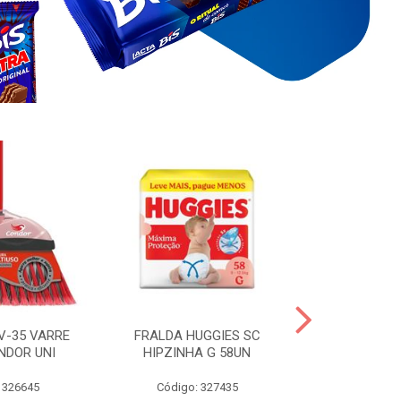
V-35 VARRE
FRALDA HUGGIES SC
H.BRASIL FC 
NDOR UNI
HIPZINHA G 58UN
 326645
Código: 327435
Código: