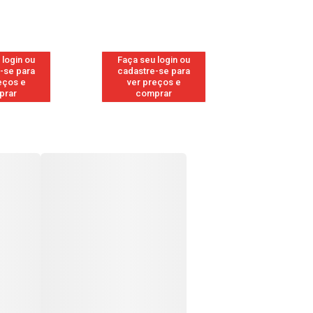
 login ou
Faça seu login ou
Faça seu 
-se para
cadastre-se para
cadastre
eços e
ver preços e
ver pr
prar
comprar
comp