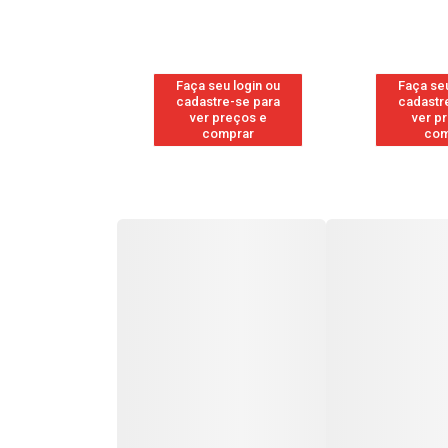
u login ou
Faça seu login ou
Faça seu
e-se para
cadastre-se para
cadastr
reços e
ver preços e
ver p
mprar
comprar
com