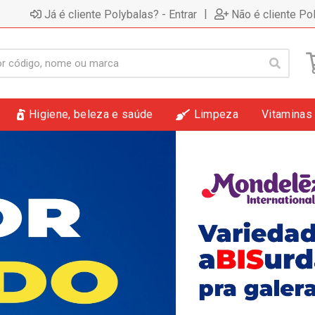
|
Já é cliente Polybalas? - Entrar
Não é cliente Po
Higiene, beleza e saúde
Limpeza
Vitaminas