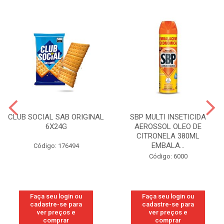
CLUB SOCIAL SAB ORIGINAL
SBP MULTI INSETICIDA
6X24G
AEROSSOL OLEO DE
CITRONELA 380ML
EMBALA...
Código: 176494
Código: 6000
Faça seu login ou
Faça seu login ou
cadastre-se para
cadastre-se para
ver preços e
ver preços e
comprar
comprar