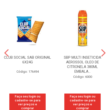
CLUB SOCIAL SAB ORIGINAL
SBP MULTI INSETICIDA
6X24G
AEROSSOL OLEO DE
CITRONELA 380ML
EMBALA...
Código: 176494
Código: 6000
Faça seu login ou
Faça seu login ou
cadastre-se para
cadastre-se para
ver preços e
ver preços e
comprar
comprar