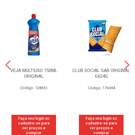
VEJA MULTIUSO 750ML
CLUB SOCIAL SAB ORIGINAL
ORIGINAL
6X24G
Código: 128651
Código: 176494
Faça seu login ou
Faça seu login ou
cadastre-se para
cadastre-se para
ver preços e
ver preços e
comprar
comprar