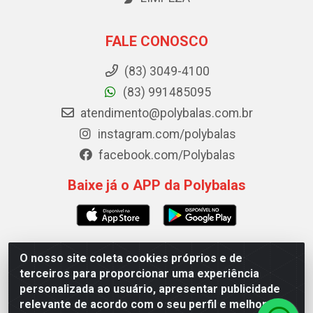
FALE CONOSCO
(83) 3049-4100
(83) 991485095
atendimento@polybalas.com.br
instagram.com/polybalas
facebook.com/Polybalas
Baixe já o APP da Polybalas
O nosso site coleta cookies próprios e de
Polybalas - Rua João Miguel de Souza, 173 Galpão B -
terceiros para proporcionar uma experiência
Ernesto Geisel, João Pessoa/PB - CEP 58.075-075 - CNPJ
personalizada ao usuário, apresentar publicidade
00.909.327/0002-61
relevante de acordo com o seu perfil e melhorar a