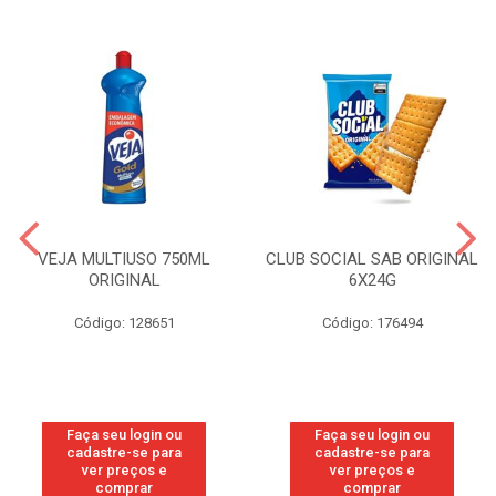
VEJA MULTIUSO 750ML
CLUB SOCIAL SAB ORIGINAL
ORIGINAL
6X24G
Código: 128651
Código: 176494
Faça seu login ou
Faça seu login ou
cadastre-se para
cadastre-se para
ver preços e
ver preços e
comprar
comprar