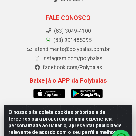
FALE CONOSCO
(83) 3049-4100
(83) 991485095
atendimento@polybalas.com.br
instagram.com/polybalas
facebook.com/Polybalas
Baixe já o APP da Polybalas
O nosso site coleta cookies próprios e de
Polybalas - Rua João Miguel de Souza, 173 Galpão B -
terceiros para proporcionar uma experiência
Ernesto Geisel, João Pessoa/PB - CEP 58.075-075 - CNPJ
personalizada ao usuário, apresentar publicidade
00.909.327/0002-61
relevante de acordo com o seu perfil e melhorar a