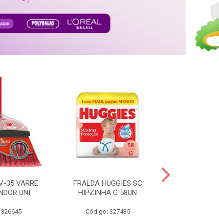
V-35 VARRE
FRALDA HUGGIES SC
H.BRASIL FC 
NDOR UNI
HIPZINHA G 58UN
 326645
Código: 327435
Código: