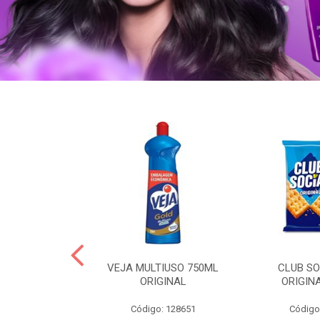
ERO 150ML
VEJA MULTIUSO 750ML
CLUB SO
HIALURONICO
ORIGINAL
ORIGIN
MEN
Código: 128651
Código
: 328153