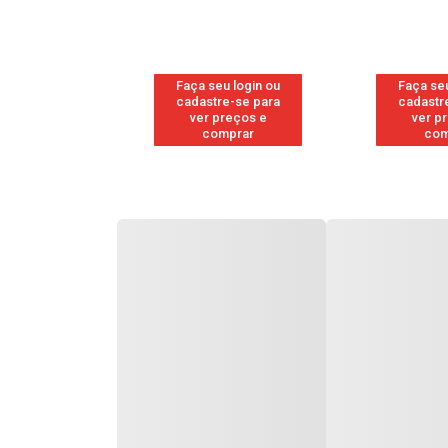
u login ou
Faça seu login ou
Faça seu
e-se para
cadastre-se para
cadastr
reços e
ver preços e
ver p
mprar
comprar
com