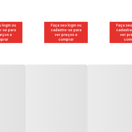
 login ou
Faça seu login ou
Faça seu
e-se para
cadastre-se para
cadastre
reços e
ver preços e
ver pr
prar
comprar
com