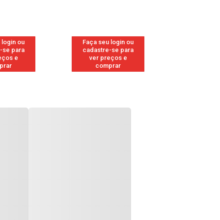
 login ou
Faça seu login ou
Faça seu 
-se para
cadastre-se para
cadastre
eços e
ver preços e
ver pr
prar
comprar
comp