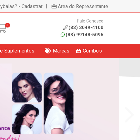
|
lybalas? - Cadastrar
Área do Representante
Fale Conosco
0
(83) 3049-4100
(83) 99148-5095
 e Suplementos
Marcas
Combos