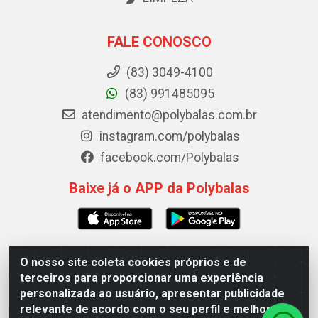
FALE CONOSCO
(83) 3049-4100
(83) 991485095
atendimento@polybalas.com.br
instagram.com/polybalas
facebook.com/Polybalas
Baixe já o APP da Polybalas
O nosso site coleta cookies próprios e de
Polybalas - Rua João Miguel de Souza, 173 Galpão B -
terceiros para proporcionar uma experiência
Ernesto Geisel, João Pessoa/PB - CEP 58.075-075 - CNPJ
personalizada ao usuário, apresentar publicidade
00.909.327/0002-61
relevante de acordo com o seu perfil e melhorar a