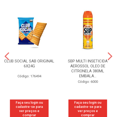
CLUB SOCIAL SAB ORIGINAL
SBP MULTI INSETICIDA
6X24G
AEROSSOL OLEO DE
CITRONELA 380ML
EMBALA...
Código: 176494
Código: 6000
Faça seu login ou
Faça seu login ou
cadastre-se para
cadastre-se para
ver preços e
ver preços e
comprar
comprar