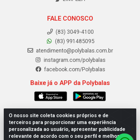
FALE CONOSCO
(83) 3049-4100
(83) 991485095
atendimento@polybalas.com.br
instagram.com/polybalas
facebook.com/Polybalas
Baixe já o APP da Polybalas
O nosso site coleta cookies próprios e de
Polybalas - Rua João Miguel de Souza, 173 Galpão B -
terceiros para proporcionar uma experiência
Ernesto Geisel, João Pessoa/PB - CEP 58.075-075 - CNPJ
personalizada ao usuário, apresentar publicidade
00.909.327/0002-61
relevante de acordo com o seu perfil e melhorar a