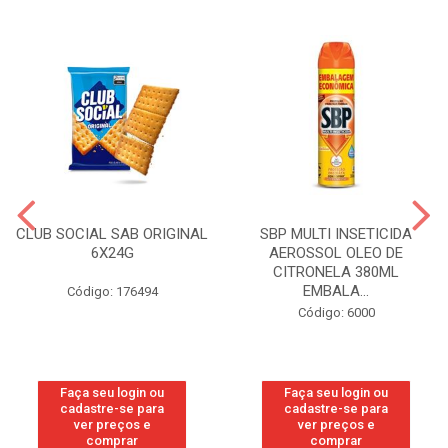
CLUB SOCIAL SAB ORIGINAL
SBP MULTI INSETICIDA
6X24G
AEROSSOL OLEO DE
CITRONELA 380ML
EMBALA...
Código: 176494
Código: 6000
Faça seu login ou
Faça seu login ou
cadastre-se para
cadastre-se para
ver preços e
ver preços e
comprar
comprar