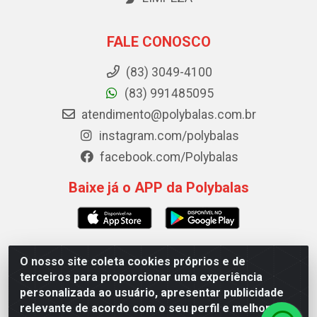
FALE CONOSCO
(83) 3049-4100
(83) 991485095
atendimento@polybalas.com.br
instagram.com/polybalas
facebook.com/Polybalas
Baixe já o APP da Polybalas
O nosso site coleta cookies próprios e de
Polybalas - Rua João Miguel de Souza, 173 Galpão B -
terceiros para proporcionar uma experiência
Ernesto Geisel, João Pessoa/PB - CEP 58.075-075 - CNPJ
personalizada ao usuário, apresentar publicidade
00.909.327/0002-61
relevante de acordo com o seu perfil e melhorar a