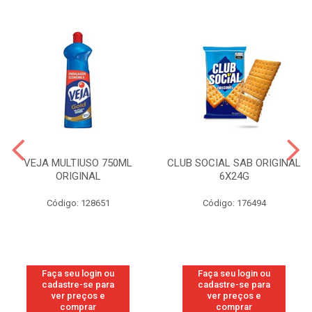
VEJA MULTIUSO 750ML
CLUB SOCIAL SAB ORIGINAL
ORIGINAL
6X24G
Código: 128651
Código: 176494
Faça seu login ou
Faça seu login ou
cadastre-se para
cadastre-se para
ver preços e
ver preços e
comprar
comprar