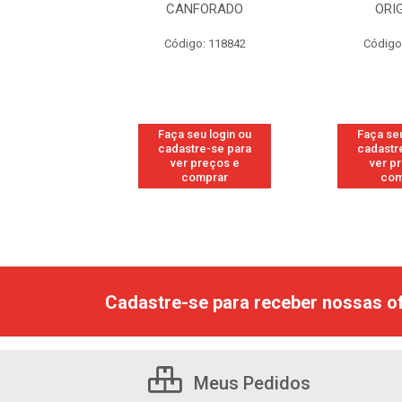
RESH
CANFORADO
ORI
go: 113
Código: 118842
Código
u login ou
Faça seu login ou
Faça seu
e-se para
cadastre-se para
cadastr
reços e
ver preços e
ver p
mprar
comprar
com
Cadastre-se para receber nossas of
Meus Pedidos