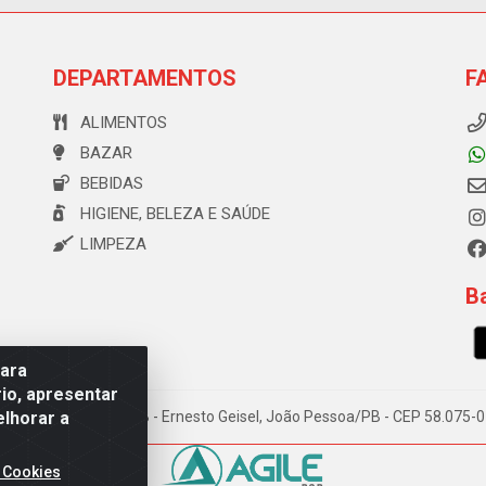
DEPARTAMENTOS
F
ALIMENTOS
BAZAR
BEBIDAS
HIGIENE, BELEZA E SAÚDE
LIMPEZA
Ba
para
io, apresentar
elhorar a
e Souza, 173 Galpão B - Ernesto Geisel, João Pessoa/PB - CEP 58.075
 Cookies