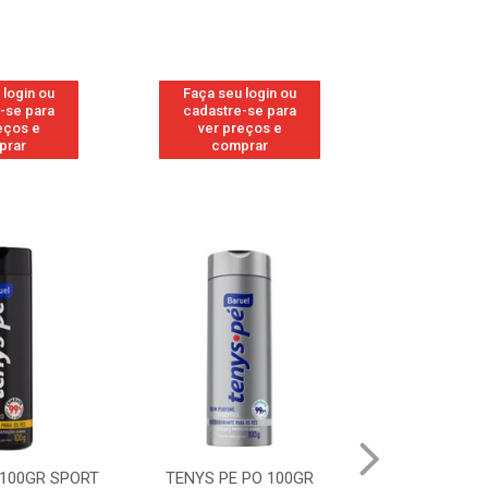
 login ou
Faça seu login ou
Faça seu 
-se para
cadastre-se para
cadastre
eços e
ver preços e
ver pr
prar
comprar
comp
 100GR SPORT
TENYS PE PO 100GR
TENYS PE PO 