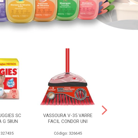
UGGIES SC
VASSOURA V-35 VARRE
TABLETE 80G
A G 58UN
FACIL CONDOR UNI
LEI
 327435
Código: 326645
Código: