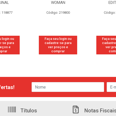
GINAL
WOMAN
EDI
: 118877
Código: 219800
Código:
 login ou
Faça seu login ou
Faça seu
e-se para
cadastre-se para
cadastre
reços e
ver preços e
ver pr
prar
comprar
com
ertas!
Títulos
Notas Fiscai