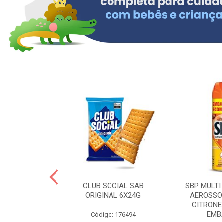
 BRASILID 80G
CLUB SOCIAL SAB
SBP MULTI
M LIMAO
ORIGINAL 6X24G
AEROSSO
CITRONE
EMBA
: 322465
Código: 176494