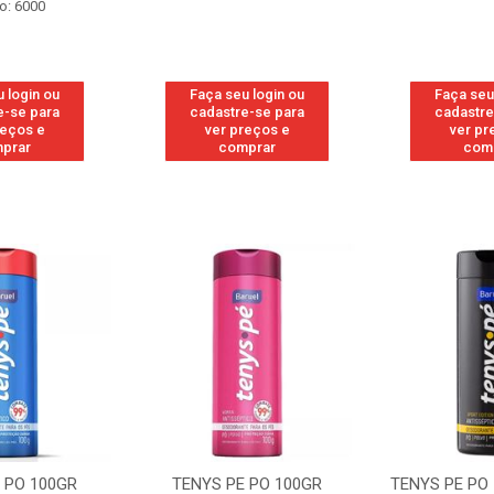
o: 6000
 login ou
Faça seu login ou
Faça seu
e-se para
cadastre-se para
cadastre
reços e
ver preços e
ver pr
prar
comprar
com
 PO 100GR
TENYS PE PO 100GR
TENYS PE PO