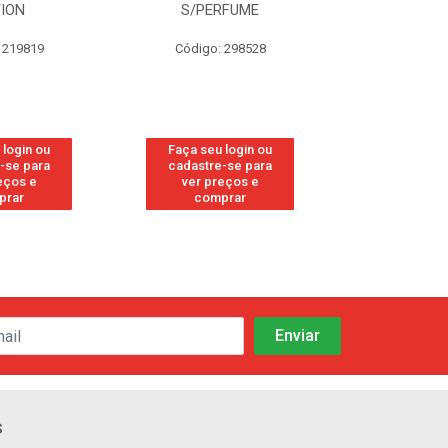
TION
S/PERFUME
FRE
 219819
Código: 298528
Código
 login ou
Faça seu login ou
Faça seu 
-se para
cadastre-se para
cadastre
eços e
ver preços e
ver pr
prar
comprar
comp
s